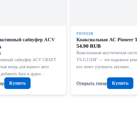
PIONEER
активный сабвуфер ACV
Коаксиальная АС Pioneer 
54.90 RUB
A
B
Коаксиальная акустическая систе
ктивный сабвуфер ACV CRAFT
TS-G1310F — это надежное реше
тная мощь для вашего авто
кто хочет улучшить звучани…
 добавить баса в аудио…
Купить
Купить
ар
Открыть товар