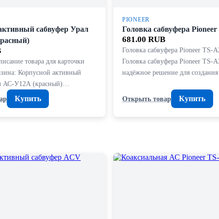
PIONEER
активный сабвуфер Урал
Головка сабвуфера Pionee
681.00 RUB
расный)
B
Головка сабвуфера Pioneer TS-
писание товара для карточки
Головка сабвуфера Pioneer TS-
азина: Корпусной активный
надёжное решение для создани
л АС-У12А (красный)…
Купить
Купить
ар
Открыть товар