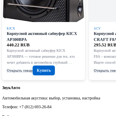
KICX
ACV
Корпусной активный сабвуфер KICX
Корпусной 
AP300BPA
CRAFT F8
440.22 RUB
295.52 RU
Корпусной активный сабвуфер KICX
Корпусной а
AP300BPA — готовое решение для тех, кто
F8A – компак
хочет добавить в автомобиль глубокий …
Ищете способ
Купить
Открыть товар
Открыть тов
ЗвукАвто
Автомобильная акустика: выбор, установка, настройка
Телефон: +7 (812) 693-26-84