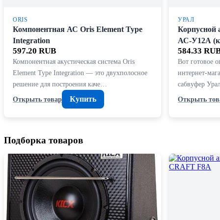
ORIS
УРАЛ
Компонентная АС Oris Element Type
Корпусной 
Integration
АС-У12А (к
597.20 RUB
584.33 RU
Компонентная акустическая система Oris
Вот готовое о
Element Type Integration — это двухполосное
интернет-маг
решение для построения каче…
сабвуфер Ура
Купить
Открыть товар
Открыть тов
Подборка товаров