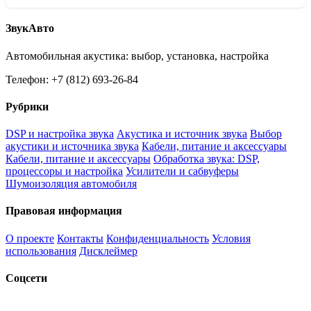
ЗвукАвто
Автомобильная акустика: выбор, установка, настройка
Телефон: +7 (812) 693-26-84
Рубрики
DSP и настройка звука
Акустика и источник звука
Выбор
акустики и источника звука
Кабели, питание и аксессуары
Кабели, питание и аксессуары
Обработка звука: DSP,
процессоры и настройка
Усилители и сабвуферы
Шумоизоляция автомобиля
Правовая информация
О проекте
Контакты
Конфиденциальность
Условия
использования
Дисклеймер
Соцсети