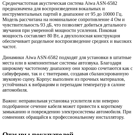
Среднечастотная акустическая система Aiwa ASN-6582
предназначена для воспроизведения вокальных и
инструментальных партий в диапазоне от 95 до 10000 Гц.
Модель рассчитана на номинальное сопротивление 4 Ом и
чувствительность 93 дБ, что позволяет добиться детального
звучания при умеренной мощности усиления. Пиковая
мощность составляет 80 Вт, а двухполосная конструкция
обеспечивает раздельное воспроизведение средних и высоких
частот.
Динамики Aiwa ASN-6582 подходят для установки в штатные
места или в компонентные системы автозвука. Благодаря
широкому частотному диапазону они хорошо сочетаются как с
сабвуферами, так и с твитерами, создавая сбалансированную
звуковую сцену. Корпус выполнен из прочных материалов,
устойчивых к вибрациям и перепадам температур в салоне
автомобиля.
Важно: неправильная установка усилителя или неверно
подобранное сечение кабеля может привести к короткому
замыканию и повреждению электросистемы автомобиля. При
сомнениях обращайся к профессиональному инсталлятору.
Отзывы покупателей