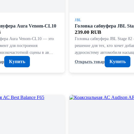
JBL
бвуфера Aura Venom-CL10
Головка сабвуфера JBL Sta
B
239.00 RUB
уфера Aura Venom-CL10 — это
Головка сабвуфера JBL Stage 82
мент для построения
решение для тех, кто хочет доба
 низкочастотной сцены в ав…
аудиосистему автомобиля насы
Купить
Купить
ар
Открыть товар