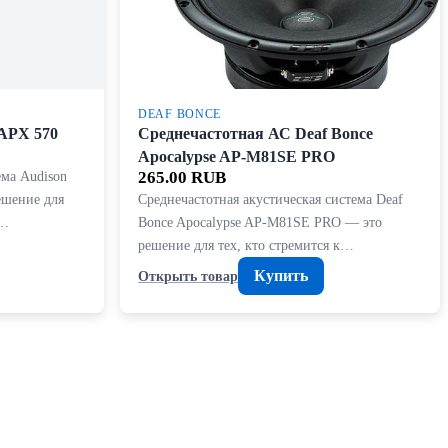
DEAF BONCE
 APX 570
Среднечастотная АС Deaf Bonce
Apocalypse AP-M81SE PRO
ема Audison
265.00 RUB
ешение для
Среднечастотная акустическая система Deaf
н…
Bonce Apocalypse AP-M81SE PRO — это
решение для тех, кто стремится к…
Купить
Открыть товар