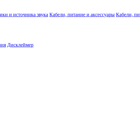
ики и источника звука
Кабели, питание и аксессуары
Кабели, пи
ния
Дисклеймер