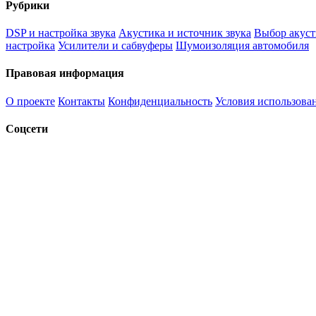
Рубрики
DSP и настройка звука
Акустика и источник звука
Выбор акуст
настройка
Усилители и сабвуферы
Шумоизоляция автомобиля
Правовая информация
О проекте
Контакты
Конфиденциальность
Условия использова
Соцсети