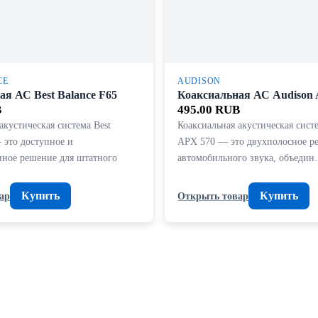
CE
AUDISON
ая АС Best Balance F65
Коаксиальная АС Audison
B
495.00 RUB
акустическая система Best
Коаксиальная акустическая сист
 это доступное и
APX 570 — это двухполосное р
нное решение для штатного
автомобильного звука, объеди
Купить
Купить
ар
Открыть товар