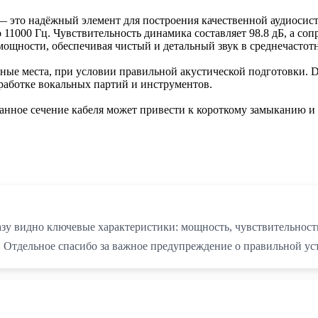
 — это надёжный элемент для построения качественной аудиоси
о 11000 Гц. Чувствительность динамика составляет 98.8 дБ, а с
мощности, обеспечивая чистый и детальный звук в среднечастот
ные места, при условии правильной акустической подготовки. DL
оработке вокальных партий и инструментов.
ранное сечение кабеля может привести к короткому замыканию 
азу видно ключевые характеристики: мощность, чувствительност
ка. Отдельное спасибо за важное предупреждение о правильной у