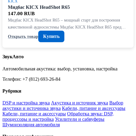
KICX
Мидбас KICX HeadShot R65
147.00 RUB
Мидбас KICX HeadShot R65 – мощный старт для построения
качественной аудиосистемы Мидбас KICX HeadShot R65 пред…
Купить
Открыть товар
ЗвукАвто
Автомобильная акустика: выбор, установка, настройка
Телефон: +7 (812) 693-26-84
Рубрики
DSP и настройка звука
Акустика и источник звука
Выбор
акустики и источника звука
Кабели, питание и аксессуары
Кабели, питание и аксессуары
Обработка звука: DSP,
процессоры и настройка
Усилители и сабвуферы
Шумоизоляция автомобиля