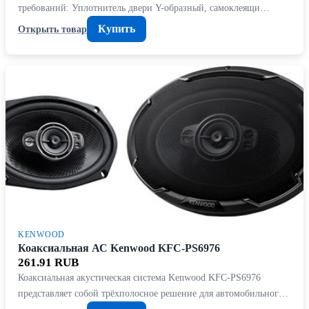
требований: Уплотнитель двери Y-образный, самоклеящи…
Купить
Открыть товар
KENWOOD
Коаксиальная АС Kenwood KFC-PS6976
261.91 RUB
Коаксиальная акустическая система Kenwood KFC-PS6976
представляет собой трёхполосное решение для автомобильног…