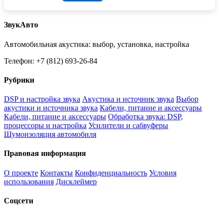
ЗвукАвто
Автомобильная акустика: выбор, установка, настройка
Телефон: +7 (812) 693-26-84
Рубрики
DSP и настройка звука
Акустика и источник звука
Выбор
акустики и источника звука
Кабели, питание и аксессуары
Кабели, питание и аксессуары
Обработка звука: DSP,
процессоры и настройка
Усилители и сабвуферы
Шумоизоляция автомобиля
Правовая информация
О проекте
Контакты
Конфиденциальность
Условия
использования
Дисклеймер
Соцсети