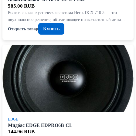
585.00 RUB
Коаксиальная акустическая система Hertz DCX 710.3 — это
двухполосное решение, объединяющее низкочастотный дина…
Купить
Открыть товар
EDGE
Мидбас EDGE EDPRO6B-CL
144.96 RUB