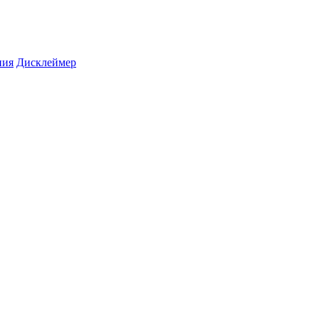
ния
Дисклеймер