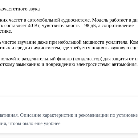
кочастотного звука
их частот в автомобильной аудиосистеме. Модель работает в диа
составляет 40 Вт, чувствительность – 98 дБ, а сопротивление –
стике.
ь чистое звучание даже при небольшой мощности усилителя. Ко
ных и средних аудиосистем, где требуется поднять звуковую сце
ользуйте разделительный фильтр (конденсатор) для защиты от н
ороткому замыканию и повреждению электросистемы автомобиля
мативная. Описание характеристик и рекомендации по установке 
ия, чтобы было ещё удобнее.