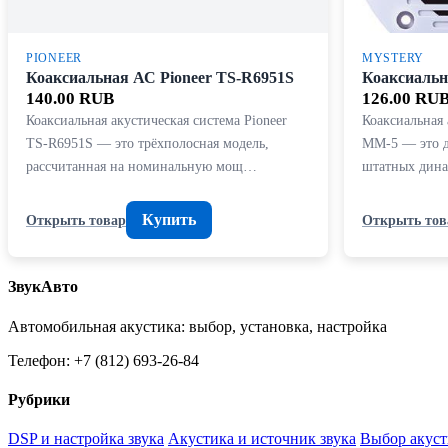
PIONEER
MYSTERY
Коаксиальная АС Pioneer TS-R6951S
Коаксиальн
140.00 RUB
126.00 RU
Коаксиальная акустическая система Pioneer
Коаксиальная 
TS-R6951S — это трёхполосная модель,
MM-5 — это д
рассчитанная на номинальную мощ…
штатных дин
Купить
Открыть товар
Открыть тов
ЗвукАвто
Автомобильная акустика: выбор, установка, настройка
Телефон: +7 (812) 693-26-84
Рубрики
DSP и настройка звука
Акустика и источник звука
Выбор акуст