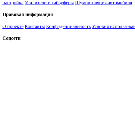
настройка
Усилители и сабвуферы
Шумоизоляция автомобиля
Правовая информация
О проекте
Контакты
Конфиденциальность
Условия использова
Соцсети