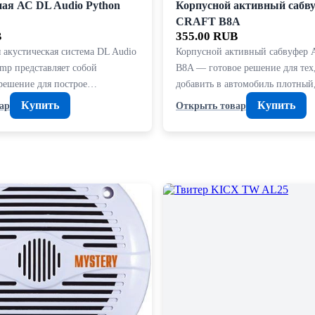
ая АС DL Audio Python
Корпусной активный сабв
CRAFT B8A
B
355.00 RUB
 акустическая система DL Audio
Корпусной активный сабвуфер
mp представляет собой
B8A — готовое решение для тех,
 решение для построе…
добавить в автомобиль плотный
Купить
Купить
ар
Открыть товар