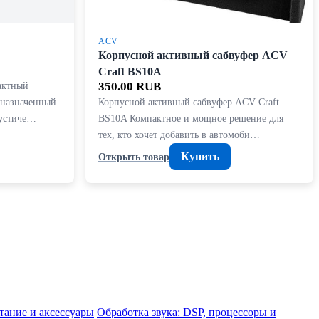
ACV
Корпусной активный сабвуфер ACV
Craft BS10A
актный
350.00 RUB
дназначенный
Корпусной активный сабвуфер ACV Craft
кустиче…
BS10A Компактное и мощное решение для
тех, кто хочет добавить в автомоби…
Купить
Открыть товар
тание и аксессуары
Обработка звука: DSP, процессоры и