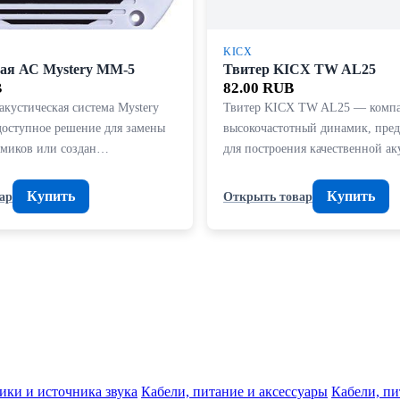
KICX
ая АС Mystery MM-5
Твитер KICX TW AL25
B
82.00 RUB
акустическая система Mystery
Твитер KICX TW AL25 — комп
оступное решение для замены
высокочастотный динамик, пре
амиков или создан…
для построения качественной а
Купить
Купить
ар
Открыть товар
ики и источника звука
Кабели, питание и аксессуары
Кабели, пи