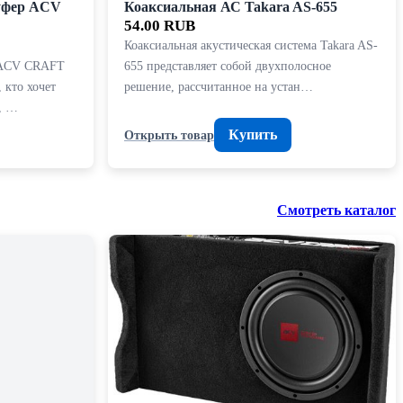
уфер ACV
Коаксиальная АС Takara AS-655
54.00 RUB
Коаксиальная акустическая система Takara AS-
 ACV CRAFT
655 представляет собой двухполосное
 кто хочет
решение, рассчитанное на устан…
, …
Купить
Открыть товар
Смотреть каталог