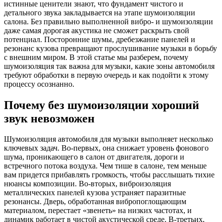
истинные ценители знают, что фундамент чистого и
детального звука закладывается на этапе шумоизоляции
салона. Без правильно выполненной вибро- и шумоизоляции
даже самая дорогая акустика не сможет раскрыть свой
потенциал. Посторонние шумы, дребезжание панелей и
резонанс кузова превращают прослушивание музыки в борьбу
с внешним миром. В этой статье мы разберем, почему
шумоизоляция так важна для музыки, какие зоны автомобиля
требуют обработки в первую очередь и как подойти к этому
процессу осознанно.
Почему без шумоизоляции хороший
звук невозможен
Шумоизоляция автомобиля для музыки выполняет несколько
ключевых задач. Во-первых, она снижает уровень фонового
шума, проникающего в салон от двигателя, дороги и
встречного потока воздуха. Чем тише в салоне, тем меньше
вам придется прибавлять громкость, чтобы расслышать тихие
нюансы композиции. Во-вторых, виброизоляция
металлических панелей кузова устраняет паразитные
резонансы. Дверь, обработанная вибропоглощающим
материалом, перестает «звенеть» на низких частотах, и
динамик работает в чистой акустической среде. В-третьих,