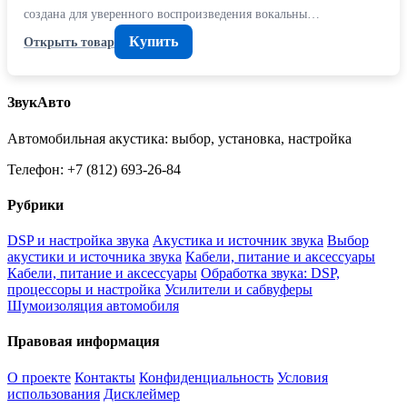
создана для уверенного воспроизведения вокальны…
Купить
Открыть товар
ЗвукАвто
Автомобильная акустика: выбор, установка, настройка
Телефон: +7 (812) 693-26-84
Рубрики
DSP и настройка звука
Акустика и источник звука
Выбор
акустики и источника звука
Кабели, питание и аксессуары
Кабели, питание и аксессуары
Обработка звука: DSP,
процессоры и настройка
Усилители и сабвуферы
Шумоизоляция автомобиля
Правовая информация
О проекте
Контакты
Конфиденциальность
Условия
использования
Дисклеймер