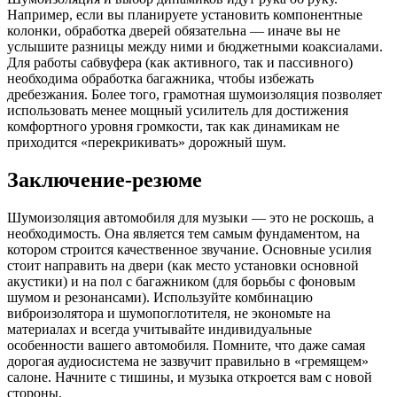
Например, если вы планируете установить компонентные
колонки, обработка дверей обязательна — иначе вы не
услышите разницы между ними и бюджетными коаксиалами.
Для работы сабвуфера (как активного, так и пассивного)
необходима обработка багажника, чтобы избежать
дребезжания. Более того, грамотная шумоизоляция позволяет
использовать менее мощный усилитель для достижения
комфортного уровня громкости, так как динамикам не
приходится «перекрикивать» дорожный шум.
Заключение-резюме
Шумоизоляция автомобиля для музыки — это не роскошь, а
необходимость. Она является тем самым фундаментом, на
котором строится качественное звучание. Основные усилия
стоит направить на двери (как место установки основной
акустики) и на пол с багажником (для борьбы с фоновым
шумом и резонансами). Используйте комбинацию
виброизолятора и шумопоглотителя, не экономьте на
материалах и всегда учитывайте индивидуальные
особенности вашего автомобиля. Помните, что даже самая
дорогая аудиосистема не зазвучит правильно в «гремящем»
салоне. Начните с тишины, и музыка откроется вам с новой
стороны.