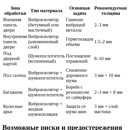
Зона
Основная
Рекомендуемая
Тип материала
обработки
задача
толщина
Внешняя
Виброизолятор
Гашение
панель
(битумный или
вибраций
2–3 мм
двери
мастичный)
металла
Внутренняя
Виброизолятор
Герметизация
панель
(алюминиевый
1.5–2 мм
объема
двери
слой)
Под
Шумопоглотитель
Поглощение
дверной
8–10 мм
(вспененный)
отражений
картой
Снижение
Виброизолятор +
Пол салона
дорожного
3 мм + 10 мм
шумопоглотитель
шума
Борьба с
Виброизолятор +
Багажник
резонансом
2–3 мм + 8 мм
шумопоглотитель
от сабвуфера
Виброизолятор +
Колесные
Защита от
3 мм + слой
жидкая
арки
шума шин
мастики
шумоизоляция
Возможные риски и предостережения