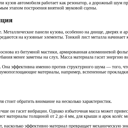
сли кузов автомобиля работает как резонатор, а дорожный шум п
имым этапом построения внятной звуковой сцены.
яция
Металлические панели кузова, особенно на днище, дверях и ар
едаются на кузовные элементы. Тонкий лист металла начинает к
основа из битумной мастики, армированная алюминиевой фольго
олебания менее заметны на слух. Масса материала гасит энергию 
. Она эффективна именно против структурного шума — того, что
шумопоглощающие материалы, например, вспененные прокладки.
 стоит обратить внимание на несколько характеристик.
лучше он гасит вибрации. Однако избыточная масса может приве
уют материалы толщиной от 2 до 4 мм, для крыши и арок колёс м
т, насколько эффективно материал превращает механическую эн