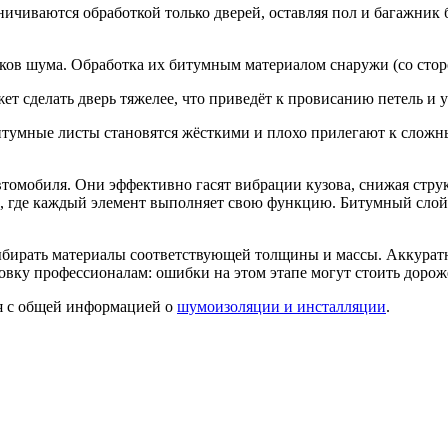
чиваются обработкой только дверей, оставляя пол и багажник б
ов шума. Обработка их битумным материалом снаружи (со сторон
 сделать дверь тяжелее, что приведёт к провисанию петель и у
итумные листы становятся жёсткими и плохо прилегают к слож
омобиля. Они эффективно гасят вибрации кузова, снижая струк
, где каждый элемент выполняет свою функцию. Битумный слой 
ыбирать материалы соответствующей толщины и массы. Аккурат
ановку профессионалам: ошибки на этом этапе могут стоить доро
ся с общей информацией о
шумоизоляции и инсталляции
.