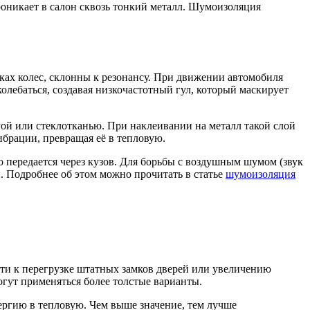
роникает в салон сквозь тонкий металл. Шумоизоляция
ках колес, склонны к резонансу. При движении автомобиля
олебаться, создавая низкочастотный гул, который маскирует
й или стеклотканью. При наклеивании на металл такой слой
вибрации, превращая её в тепловую.
 передается через кузов. Для борьбы с воздушным шумом (звук
 Подробнее об этом можно прочитать в статье
шумоизоляция
сти к перегрузке штатных замков дверей или увеличению
огут применяться более толстые варианты.
ергию в тепловую. Чем выше значение, тем лучше