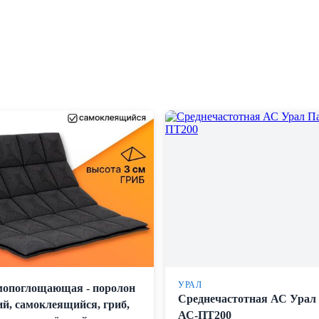
УРАЛ
мопоглощающая - поролон
Среднечастотная АС Урал
ий, самоклеящийся, гриб,
АС-ПТ200