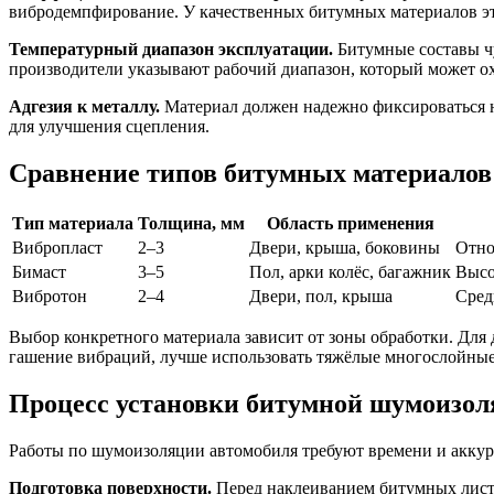
вибродемпфирование. У качественных битумных материалов это
Температурный диапазон эксплуатации.
Битумные составы чу
производители указывают рабочий диапазон, который может ох
Адгезия к металлу.
Материал должен надежно фиксироваться н
для улучшения сцепления.
Сравнение типов битумных материалов
Тип материала
Толщина, мм
Область применения
Вибропласт
2–3
Двери, крыша, боковины
Отно
Бимаст
3–5
Пол, арки колёс, багажник
Высо
Вибротон
2–4
Двери, пол, крыша
Сред
Выбор конкретного материала зависит от зоны обработки. Для д
гашение вибраций, лучше использовать тяжёлые многослойные
Процесс установки битумной шумоизо
Работы по шумоизоляции автомобиля требуют времени и аккура
Подготовка поверхности.
Перед наклеиванием битумных листов