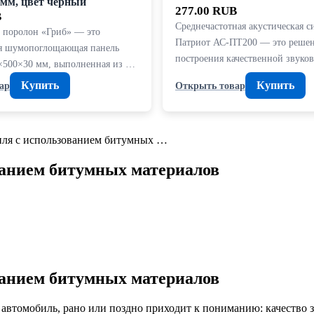
 мм, цвет чёрный
277.00 RUB
B
Среднечастотная акустическая с
 поролон «Гриб» — это
Патриот АС-ПТ200 — это решен
я шумопоглощающая панель
построения качественной звуко
×500×30 мм, выполненная из …
Купить
Купить
ар
Открыть товар
ля с использованием битумных …
анием битумных материалов
анием битумных материалов
 автомобиль, рано или поздно приходит к пониманию: качество з