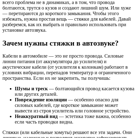
всего проблема не в динамиках, а в том, что провода
болтаются, трутся о кузов и создают лишний шум. Или хуже
— перетираются до короткого замыкания. Чтобы этого
избежать, нужна простая вещь — стяжки для кабелей. Давай
разберемся, как их выбрать и правильно использовать при
установке автозвука.
Зачем нужны стяжки в автозвуке?
Кабели в автомобиле — это не просто провода. Силовые
линии питания (от аккумулятора до усилителя) и
акустические кабели (от усилителя к колонкам) работают в
условиях вибрации, перепадов температур и ограниченного
пространства. Если их не закрепить, ты получишь:
Шумы и треск
— болтающийся провод касается кузова
или других деталей.
Повреждение изоляции
— особенно опасно для
силовых кабелей, где короткое замыкание может
вывести из строя усилитель или головное устройство.
Неаккуратный вид
— эстетика тоже важна, особенно
если часть проводки видна.
Стяжки (или кабельные хомуты) решают все эти задачи. Они
дешевые, надежные и позволяют аккуратно зафиксировать