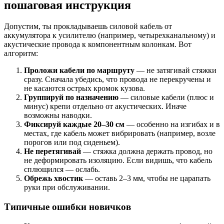
пошаговая инструкция
Допустим, ты прокладываешь силовой кабель от
аккумулятора к усилителю (например, четырехканальному) и
акустические провода к компонентным колонкам. Вот
алгоритм:
Проложи кабели по маршруту
— не затягивай стяжки
сразу. Сначала убедись, что провода не перекручены и
не касаются острых кромок кузова.
Группируй по назначению
— силовые кабели (плюс и
минус) крепи отдельно от акустических. Иначе
возможны наводки.
Фиксируй каждые 20–30 см
— особенно на изгибах и в
местах, где кабель может вибрировать (например, возле
порогов или под сиденьем).
Не перетягивай
— стяжка должна держать провод, но
не деформировать изоляцию. Если видишь, что кабель
сплющился — ослабь.
Обрежь хвостик
— оставь 2–3 мм, чтобы не царапать
руки при обслуживании.
Типичные ошибки новичков