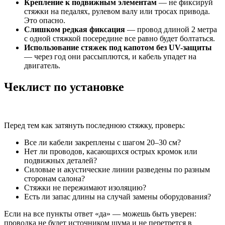
Крепление к подвижным элементам
— не фиксируй
стяжки на педалях, рулевом валу или тросах привода.
Это опасно.
Слишком редкая фиксация
— провод длиной 2 метра
с одной стяжкой посередине все равно будет болтаться.
Использование стяжек под капотом без UV-защиты
— через год они рассыплются, и кабель упадет на
двигатель.
Чеклист по установке
Перед тем как затянуть последнюю стяжку, проверь:
Все ли кабели закреплены с шагом 20–30 см?
Нет ли проводов, касающихся острых кромок или
подвижных деталей?
Силовые и акустические линии разведены по разным
сторонам салона?
Стяжки не пережимают изоляцию?
Есть ли запас длины на случай замены оборудования?
Если на все пункты ответ «да» — можешь быть уверен:
проводка не будет источником шума и не перетрется в