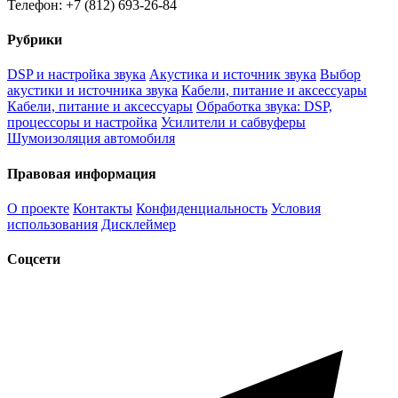
Телефон: +7 (812) 693-26-84
Рубрики
DSP и настройка звука
Акустика и источник звука
Выбор
акустики и источника звука
Кабели, питание и аксессуары
Кабели, питание и аксессуары
Обработка звука: DSP,
процессоры и настройка
Усилители и сабвуферы
Шумоизоляция автомобиля
Правовая информация
О проекте
Контакты
Конфиденциальность
Условия
использования
Дисклеймер
Соцсети