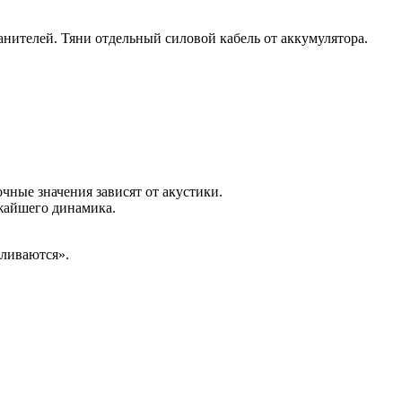
нителей. Тяни отдельный силовой кабель от аккумулятора.
чные значения зависят от акустики.
ижайшего динамика.
аливаются».