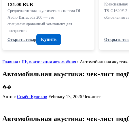
131.00 RUB
Коаксиальная 
Среднечастотная акустическая система DL
TS-G1620F-2 
Audio Barracuda 200 — это
обновления з
специализированный компонент для
построения …
Купить
Открыть товар
Открыть тов
Главная
›
Шумоизоляция автомобиля
› Автомобильная акустика
Автомобильная акустика: чек-лист подб
��
Автор:
Семён Куликов
February 13, 2026
Чек-лист
Автомобильная акустика: чек-лист подб