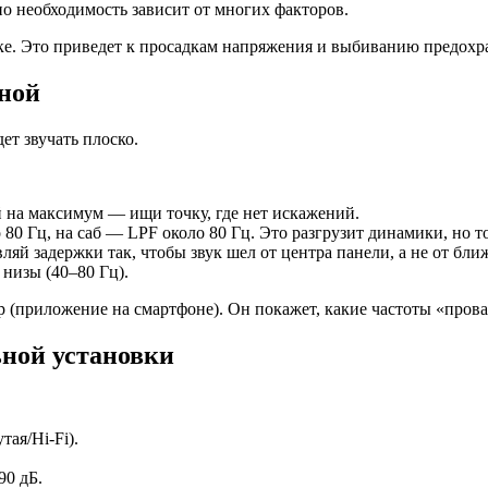
о необходимость зависит от многих факторов.
е. Это приведет к просадкам напряжения и выбиванию предохра
еной
ет звучать плоско.
 на максимум — ищи точку, где нет искажений.
80 Гц, на саб — LPF около 80 Гц. Это разгрузит динамики, но то
вляй задержки так, чтобы звук шел от центра панели, а не от бл
 низы (40–80 Гц).
р (приложение на смартфоне). Он покажет, какие частоты «пров
ьной установки
ая/Hi-Fi).
90 дБ.