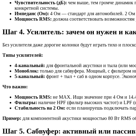
Чувствительность (дБ):
чем выше, тем громче динамик п
конкретной системы.
Импеданс (Ом):
4 Ом — стандарт для автомобилей. 2 Ом 
Мощность RMS:
должна соответствовать возможностям 
Шаг 4. Усилитель: зачем он нужен и ка
Без усилителя даже дорогие колонки будут играть тихо и плоск
Типы усилителей:
4-канальный:
для фронтальной акустики и тыла (или мос
Моноблок:
только для сабвуфера. Мощный, с фильтром ни
5-канальный:
фронт + тыл + саб в одном корпусе. Эконом
Что важно:
Мощность RMS:
не MAX. Ищи значение при 4 Ом и 14.4
Фильтры:
наличие HPF (фильтр высоких частот) и LPF (ф
Стабильность на 2 Ом:
если планируешь подключать пар
Пример:
для компонентной акустики мощностью 80 Вт RMS обы
Шаг 5. Сабвуфер: активный или пасси