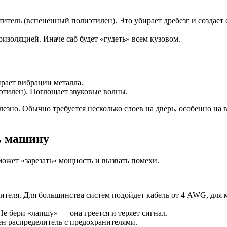
ель (вспененный полиэтилен). Это убирает дребезг и создает о
оизоляцией. Иначе саб будет «гудеть» всем кузовом.
ирает вибрации металла.
тилен). Поглощает звуковые волны.
езно. Обычно требуется несколько слоев на дверь, особенно на
чь машину
может «зарезать» мощность и вызвать помехи.
ителя. Для большинства систем подойдет кабель от 4 AWG, для
Не бери «лапшу» — она греется и теряет сигнал.
ен распределитель с предохранителями.