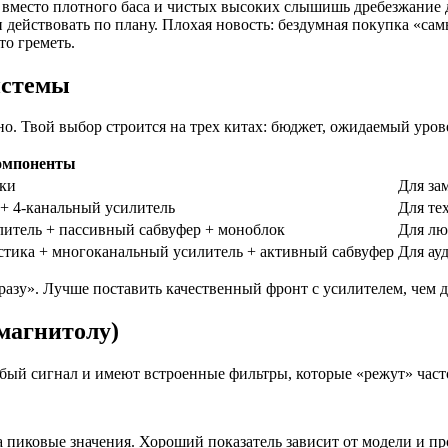
 вместо плотного баса и чистых высоких слышишь дребезжание д
и действовать по плану. Плохая новость: бездумная покупка «с
то греметь.
истемы
о. Твой выбор строится на трех китах: бюджет, ожидаемый урове
омпоненты
нки
Для за
 + 4-канальный усилитель
Для тех
литель + пассивный сабвуфер + моноблок
Для лю
устика + многоканальный усилитель + активный сабвуфер
Для ау
сразу». Лучше поставить качественный фронт с усилителем, чем 
(магнитолу)
бый сигнал и имеют встроенные фильтры, которые «режут» част
 пиковые значения. Хороший показатель зависит от модели и пр