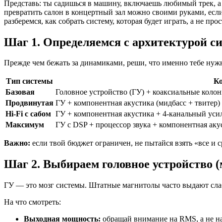
Представь: ты садишься в машину, включаешь любимый трек, а
превратить салон в концертный зал можно своими руками, есл
разберемся, как собрать систему, которая будет играть, а не прос
Шаг 1. Определяемся с архитектурой с
Прежде чем бежать за динамиками, реши, что именно тебе нужн
Тип системы
К
Базовая
Головное устройство (ГУ) + коаксиальные коло
Продвинутая
ГУ + компонентная акустика (мидбасс + твитер)
Hi-Fi с сабом
ГУ + компонентная акустика + 4-канальный уси
Максимум
ГУ с DSP + процессор звука + компонентная ак
Важно:
если твой бюджет ограничен, не пытайся взять «все и 
Шаг 2. Выбираем головное устройство 
ГУ — это мозг системы. Штатные магнитолы часто выдают сла
На что смотреть:
Выходная мощность:
обращай внимание на RMS, а не на