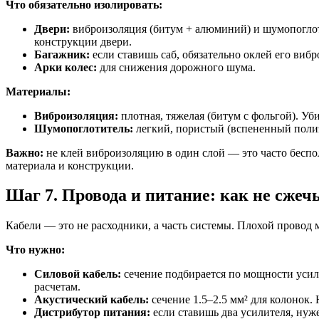
Что обязательно изолировать:
Двери:
виброизоляция (битум + алюминий) и шумопоглотит
конструкции двери.
Багажник:
если ставишь саб, обязательно оклей его вибр
Арки колес:
для снижения дорожного шума.
Материалы:
Виброизоляция:
плотная, тяжелая (битум с фольгой). Уб
Шумопоглотитель:
легкий, пористый (вспененный полиэ
Важно:
не клей виброизоляцию в один слой — это часто беспол
материала и конструкции.
Шаг 7. Провода и питание: как не сже
Кабели — это не расходники, а часть системы. Плохой провод 
Что нужно:
Силовой кабель:
сечение подбирается по мощности усил
расчетам.
Акустический кабель:
сечение 1.5–2.5 мм² для колонок. 
Дистрибутор питания:
если ставишь два усилителя, нуж