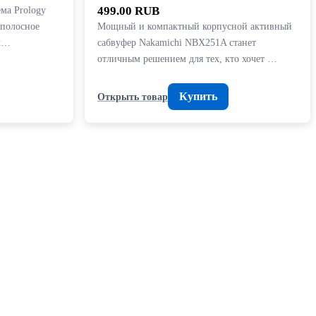
ема Prology
499.00 RUB
хполосное
Мощный и компактный корпусной активный
ол…
сабвуфер Nakamichi NBX251A станет
отличным решением для тех, кто хочет …
Купить
Открыть товар