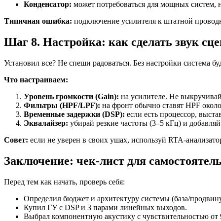
Конденсатор:
может потребоваться для мощных систем, н
Типичная ошибка:
подключение усилителя к штатной проводк
Шаг 8. Настройка: как сделать звук сц
Установил все? Не спеши радоваться. Без настройки система буд
Что настраиваем:
Уровень громкости (Gain):
на усилителе. Не выкручивай
Фильтры (HPF/LPF):
на фронт обычно ставят HPF около 
Временные задержки (DSP):
если есть процессор, выста
Эквалайзер:
убирай резкие частоты (3–5 кГц) и добавляй
Совет:
если не уверен в своих ушах, используй RTA-анализато
Заключение: чек-лист для самостоятел
Перед тем как начать, проверь себя:
Определил бюджет и архитектуру системы (база/продвинут
Купил ГУ с DSP и 3 парами линейных выходов.
Выбрал компонентную акустику с чувствительностью от 