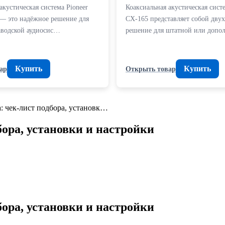
акустическая система Pioneer
Коаксиальная акустическая сист
— это надёжное решение для
CX-165 представляет собой дву
аводской аудиосис…
решение для штатной или доп
Купить
Купить
ар
Открыть товар
: чек-лист подбора, установк…
ора, установки и настройки
ора, установки и настройки