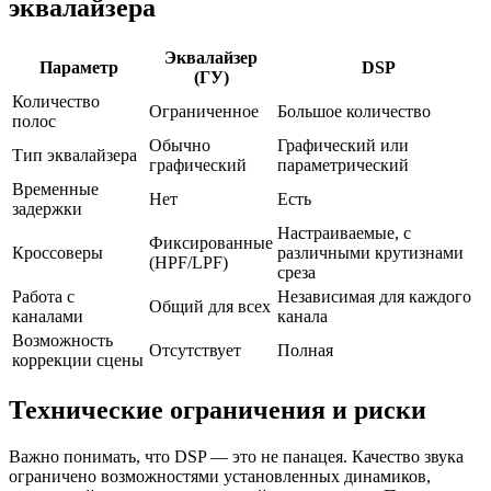
эквалайзера
Эквалайзер
Параметр
DSP
(ГУ)
Количество
Ограниченное
Большое количество
полос
Обычно
Графический или
Тип эквалайзера
графический
параметрический
Временные
Нет
Есть
задержки
Настраиваемые, с
Фиксированные
Кроссоверы
различными крутизнами
(HPF/LPF)
среза
Работа с
Независимая для каждого
Общий для всех
каналами
канала
Возможность
Отсутствует
Полная
коррекции сцены
Технические ограничения и риски
Важно понимать, что DSP — это не панацея. Качество звука
ограничено возможностями установленных динамиков,