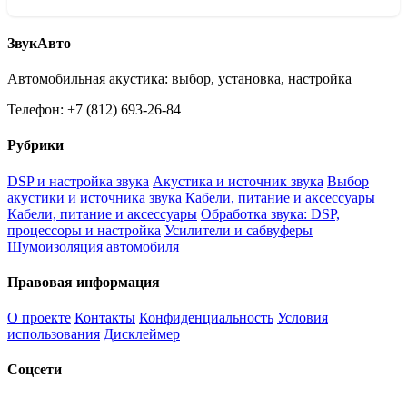
ЗвукАвто
Автомобильная акустика: выбор, установка, настройка
Телефон: +7 (812) 693-26-84
Рубрики
DSP и настройка звука
Акустика и источник звука
Выбор
акустики и источника звука
Кабели, питание и аксессуары
Кабели, питание и аксессуары
Обработка звука: DSP,
процессоры и настройка
Усилители и сабвуферы
Шумоизоляция автомобиля
Правовая информация
О проекте
Контакты
Конфиденциальность
Условия
использования
Дисклеймер
Соцсети