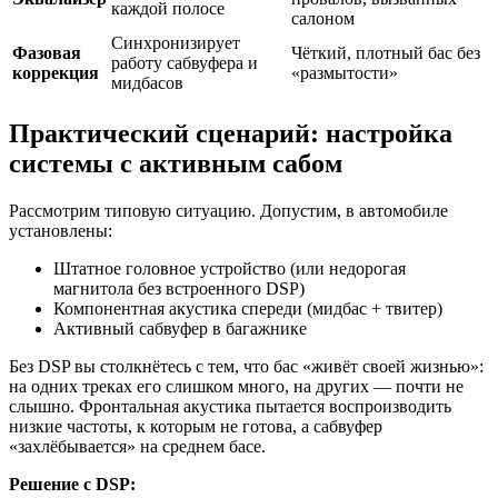
каждой полосе
салоном
Синхронизирует
Фазовая
Чёткий, плотный бас без
работу сабвуфера и
коррекция
«размытости»
мидбасов
Практический сценарий: настройка
системы с активным сабом
Рассмотрим типовую ситуацию. Допустим, в автомобиле
установлены:
Штатное головное устройство (или недорогая
магнитола без встроенного DSP)
Компонентная акустика спереди (мидбас + твитер)
Активный сабвуфер в багажнике
Без DSP вы столкнётесь с тем, что бас «живёт своей жизнью»:
на одних треках его слишком много, на других — почти не
слышно. Фронтальная акустика пытается воспроизводить
низкие частоты, к которым не готова, а сабвуфер
«захлёбывается» на среднем басе.
Решение с DSP: