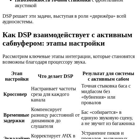
акустикой
DSP решает эти задачи, выступая в роли «дирижёра» всей
аудиосистемы.
Как DSP взаимодействует с активным
сабвуфером: этапы настройки
Рассмотрим ключевые этапы интеграции, которые становятся
возможны благодаря процессору звука.
Этап
Результат для системы
Что делает DSP
настройки
с активным сабом
Точная стыковка баса с
Настраивает частоты
мидбасом без
Кроссовер
среза для каждого
«бубнения» или
канала
провалов
Компенсирует
Бас «собирается» в
Временные
разницу расстояний от
единую звуковую сцену,
задержки
динамиков до
а не звучит из багажника
слушателя
Устранение пиков и
Корректирует АЧХ в
Эквалайзер
провалов, вызванных