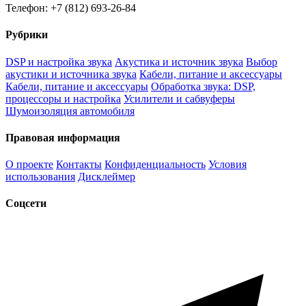
Телефон: +7 (812) 693-26-84
Рубрики
DSP и настройка звука
Акустика и источник звука
Выбор
акустики и источника звука
Кабели, питание и аксессуары
Кабели, питание и аксессуары
Обработка звука: DSP,
процессоры и настройка
Усилители и сабвуферы
Шумоизоляция автомобиля
Правовая информация
О проекте
Контакты
Конфиденциальность
Условия
использования
Дисклеймер
Соцсети