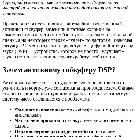
Сценарий условный, имена вымышленные. Результаты
настройки зависят от конкретного оборудования и условий
установки.
Представьте: вы установили в автомобиль качественный
активный сабвуфер, заменили штатные колонки на
компонентную акустику, но бас звучит отдельно от остальной
сцены, а на некоторых треках «гуляет» по частотам. Знакомая
ситуация? Именно здесь в игру вступает цифровой процессор
звука (DSP) — устройство, которое не просто «улучшает»
звук, а позволяет точно настроить работу всей системы.
Зачем активному сабвуферу DSP?
Активный сабвуфер — это удобное решение: встроенный
усилитель и корпус уже согласованы производителем. Однако
его интеграция в штатную или доработанную акустическую
систему часто сталкивается с проблемами:
Фазовые искажения
между сабвуфером и мидбасовыми
динамиками
Частотные провалы
из-за акустических особенностей
салона
Неравномерное распределение баса
по салону
Невозможность точной стыковки
с фронтальной