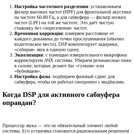
Настройка частотного разделения
: устанавливаем
фильтр высоких частот (HPF) для фронтальной акустики
на частоте 60-80 Гц, а для сабвуфера — фильтр низких
частот (LPF) на той же частоте. Это даёт чистую
стыковку без «пересечения» частот.
Временная коррекция
: измеряем расстояние от
каждого динамика до точки прослушивания (обычно
водительское место). DSP компенсирует задержки,
«собирая» звук в единую сцену.
Эквализация
: с помощью измерительного микрофона
корректируем АЧХ системы. Убираем резонансные пики
в салоне, которые делают бас «гулким» или
«бубнящим».
Настройка фазы
: подбираем фазовый сдвиг для
сабвуфера, чтобы он работал синхронно с мидбасами.
Когда DSP для активного сабвуфера
оправдан?
Процессор звука — это не обязательный элемент любой
системы. Его установка становится рациональным решением