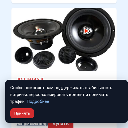
BEST BALANCE
Компонентная АС Best Balance F6.5C
Cookie помогают нам поддерживать стабильность
261.00 RUB
витрины, персонализировать контент и понимать
Компонентная акустическая система Best
трафик.
Подробнее
Balance F6.5C Компонентная акустическая
система Best Balance F6.5C пред…
Принять
Купить
Открыть товар