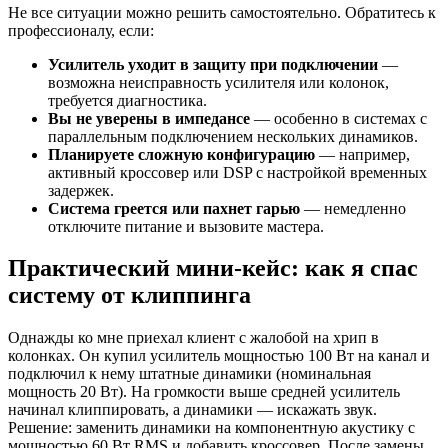
Не все ситуации можно решить самостоятельно. Обратитесь к
профессионалу, если:
Усилитель уходит в защиту при подключении
—
возможна неисправность усилителя или колонок,
требуется диагностика.
Вы не уверены в импедансе
— особенно в системах с
параллельным подключением нескольких динамиков.
Планируете сложную конфигурацию
— например,
активный кроссовер или DSP с настройкой временных
задержек.
Система греется или пахнет гарью
— немедленно
отключите питание и вызовите мастера.
Практический мини-кейс: как я спас
систему от клиппинга
Однажды ко мне приехал клиент с жалобой на хрип в
колонках. Он купил усилитель мощностью 100 Вт на канал и
подключил к нему штатные динамики (номинальная
мощность 20 Вт). На громкости выше средней усилитель
начинал клиппировать, а динамики — искажать звук.
Решение: заменить динамики на компонентную акустику с
мощностью 60 Вт RMS и добавить кроссовер. После замены