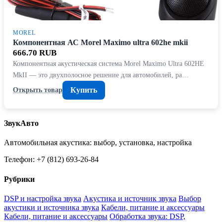
MOREL
Компонентная АС Morel Maximo ultra 602he mkii
666.70 RUB
Компонентная акустическая система Morel Maximo Ultra 602HE
MkII — это двухполосное решение для автомобилей, ра…
Купить
Открыть товар
ЗвукАвто
Автомобильная акустика: выбор, установка, настройка
Телефон: +7 (812) 693-26-84
Рубрики
DSP и настройка звука
Акустика и источник звука
Выбор
акустики и источника звука
Кабели, питание и аксессуары
Кабели, питание и аксессуары
Обработка звука: DSP,