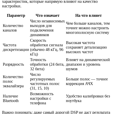
характеристик, которые напрямую влияют на качество
настройки.
Параметр
Что означает
На что влияет
Число независимых
Чем больше каналов, тем
Количество
выходов для
точнее можно настроить
каналов
подключения
многополосную систему
динамиков
Скорость
Высокая частота
Частота
обработки сигнала
сохраняет детализацию
дискретизации
(обычно 48 кГц, 96
высоких частот
кГц)
Точность
Влияет на динамический
Разрядность
обработки (24 бита,
диапазон и уровень
32 бита)
шумов
Число
Количество
регулируемых
Больше полос — точнее
полос
частотных полос
коррекция АЧХ
эквалайзера
(31, 15, 10)
Возможность
Наличие
Удобство калибровки без
настройки с
Bluetooth
ноутбука
телефона
Важно понимать: даже самый дорогой DSP не даст результата