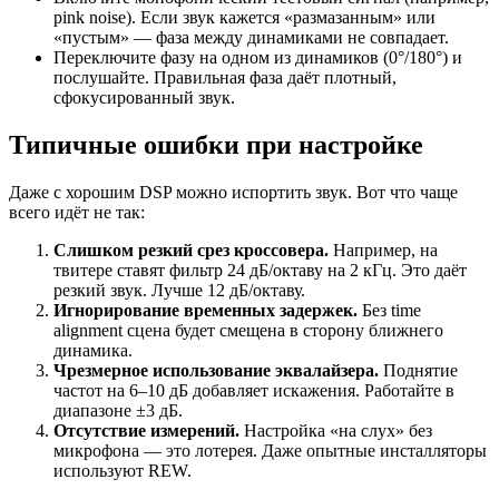
pink noise). Если звук кажется «размазанным» или
«пустым» — фаза между динамиками не совпадает.
Переключите фазу на одном из динамиков (0°/180°) и
послушайте. Правильная фаза даёт плотный,
сфокусированный звук.
Типичные ошибки при настройке
Даже с хорошим DSP можно испортить звук. Вот что чаще
всего идёт не так:
Слишком резкий срез кроссовера.
Например, на
твитере ставят фильтр 24 дБ/октаву на 2 кГц. Это даёт
резкий звук. Лучше 12 дБ/октаву.
Игнорирование временных задержек.
Без time
alignment сцена будет смещена в сторону ближнего
динамика.
Чрезмерное использование эквалайзера.
Поднятие
частот на 6–10 дБ добавляет искажения. Работайте в
диапазоне ±3 дБ.
Отсутствие измерений.
Настройка «на слух» без
микрофона — это лотерея. Даже опытные инсталляторы
используют REW.