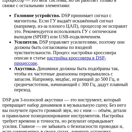
Процессор — это мозг системы, но он работает только в
связке с остальными элементами:
Головное устройство.
DSP принимает сигнал с
магнитолы. Если ГУ выдаёт искажённый сигнал
(например, из-за плохого ЦАП), процессор не исправит
это. Рекомендуется использовать ГУ с оптическим
выходом (SPDIF) или USB-подключением.
Усилители.
DSP управляет усилителями, поэтому они
должны быть согласованы по входной
чувствительности. Процесс настройки кроссовера
описан в статье
настройка кроссовера в DSP-
процессоре
.
Акустика.
Динамики должны быть подобраны так,
чтобы их частотные диапазоны перекрывались с
запасом. Например, мидбас, играющий до 500 Гц, и
среднечастотник, начинающий с 300 Гц, дадут плавный
переход.
DSP для 3-полосной акустики — это инструмент, который
превращает набор динамиков в музыкальную сцену. Без него
вы получите просто громкий звук, но с ним — объём, детали
и правильное позиционирование инструментов. Настройка
требует времени и точности, но результат оправдывает
усилия. Главное — не забывать о безопасности проводки и,
если сомневаетесь в своих силах, доверить установку