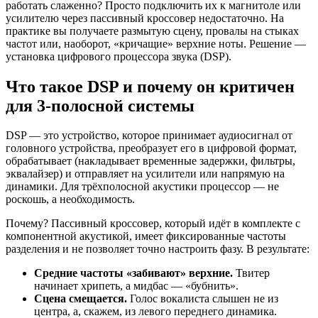
работать слаженно? Просто подключить их к магнитоле или
усилителю через пассивный кроссовер недостаточно. На
практике вы получаете размытую сцену, провалы на стыках
частот или, наоборот, «кричащие» верхние ноты. Решение —
установка цифрового процессора звука (DSP).
Что такое DSP и почему он критичен
для 3-полосной системы
DSP — это устройство, которое принимает аудиосигнал от
головного устройства, преобразует его в цифровой формат,
обрабатывает (накладывает временные задержки, фильтры,
эквалайзер) и отправляет на усилители или напрямую на
динамики. Для трёхполосной акустики процессор — не
роскошь, а необходимость.
Почему? Пассивный кроссовер, который идёт в комплекте с
компонентной акустикой, имеет фиксированные частоты
разделения и не позволяет точно настроить фазу. В результате:
Средние частоты «забивают» верхние.
Твитер
начинает хрипеть, а мидбас — «бубнить».
Сцена смещается.
Голос вокалиста слышен не из
центра, а, скажем, из левого переднего динамика.