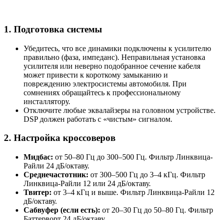
1. Подготовка системы
Убедитесь, что все динамики подключены к усилителю
правильно (фаза, импеданс). Неправильная установка
усилителя или неверно подобранное сечение кабеля
может привести к короткому замыканию и
повреждению электросистемы автомобиля. При
сомнениях обращайтесь к профессиональному
инсталлятору.
Отключите любые эквалайзеры на головном устройстве.
DSP должен работать с «чистым» сигналом.
2. Настройка кроссоверов
Мидбас:
от 50–80 Гц до 300–500 Гц. Фильтр Линквица-
Райли 24 дБ/октаву.
Среднечастотник:
от 300–500 Гц до 3–4 кГц. Фильтр
Линквица-Райли 12 или 24 дБ/октаву.
Твитер:
от 3–4 кГц и выше. Фильтр Линквица-Райли 12
дБ/октаву.
Сабвуфер (если есть):
от 20–30 Гц до 50–80 Гц. Фильтр
Баттерворт 24 дБ/октаву.