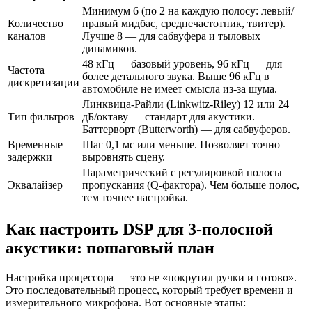
Минимум 6 (по 2 на каждую полосу: левый/
Количество
правый мидбас, среднечастотник, твитер).
каналов
Лучше 8 — для сабвуфера и тыловых
динамиков.
48 кГц — базовый уровень, 96 кГц — для
Частота
более детального звука. Выше 96 кГц в
дискретизации
автомобиле не имеет смысла из-за шума.
Линквица-Райли (Linkwitz-Riley) 12 или 24
Тип фильтров
дБ/октаву — стандарт для акустики.
Баттерворт (Butterworth) — для сабвуферов.
Временные
Шаг 0,1 мс или меньше. Позволяет точно
задержки
выровнять сцену.
Параметрический с регулировкой полосы
Эквалайзер
пропускания (Q-фактора). Чем больше полос,
тем точнее настройка.
Как настроить DSP для 3-полосной
акустики: пошаговый план
Настройка процессора — это не «покрутил ручки и готово».
Это последовательный процесс, который требует времени и
измерительного микрофона. Вот основные этапы: