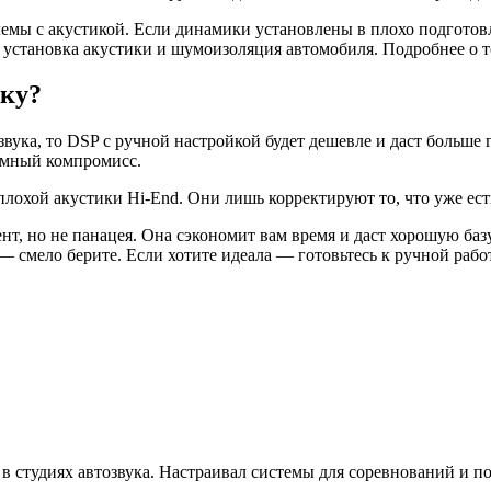
емы с акустикой. Если динамики установлены в плохо подготовл
установка акустики и шумоизоляция автомобиля. Подробнее о то
йку?
вука, то DSP с ручной настройкой будет дешевле и даст больше г
зумный компромисс.
плохой акустики Hi-End. Они лишь корректируют то, что уже ест
т, но не панацея. Она сэкономит вам время и даст хорошую баз
смело берите. Если хотите идеала — готовьтесь к ручной работ
в студиях автозвука. Настраивал системы для соревнований и по