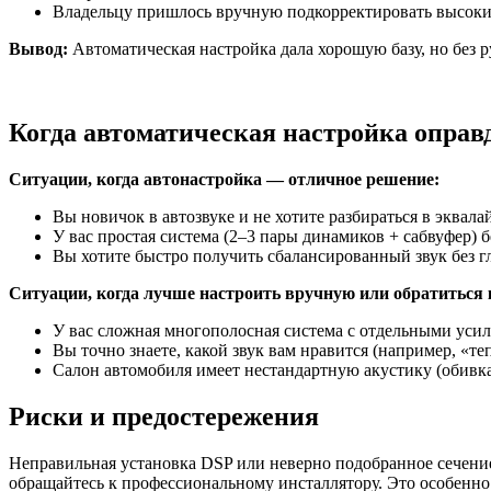
Владельцу пришлось вручную подкорректировать высокие 
Вывод:
Автоматическая настройка дала хорошую базу, но без 
Когда автоматическая настройка оправд
Ситуации, когда автонастройка — отличное решение:
Вы новичок в автозвуке и не хотите разбираться в эквала
У вас простая система (2–3 пары динамиков + сабвуфер) 
Вы хотите быстро получить сбалансированный звук без г
Ситуации, когда лучше настроить вручную или обратиться 
У вас сложная многополосная система с отдельными уси
Вы точно знаете, какой звук вам нравится (например, «т
Салон автомобиля имеет нестандартную акустику (обивк
Риски и предостережения
Неправильная установка DSP или неверно подобранное сечени
обращайтесь к профессиональному инсталлятору. Это особенно