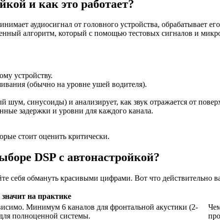
йкой и как это работает?
инимает аудиосигнал от головного устройства, обрабатывает его
оенный алгоритм, который с помощью тестовых сигналов и микро
ому устройству.
ивания (обычно на уровне ушей водителя).
 шум, синусоиды) и анализирует, как звук отражается от повер
ные задержки и уровни для каждого канала.
торые стоит оценить критически.
ыборе DSP с автонастройкой?
айте себя обмануть красивыми цифрами. Вот что действительно в
 значит на практике
висимо. Минимум 6 каналов для фронтальной акустики (2-
Чем
 для полноценной системы.
про