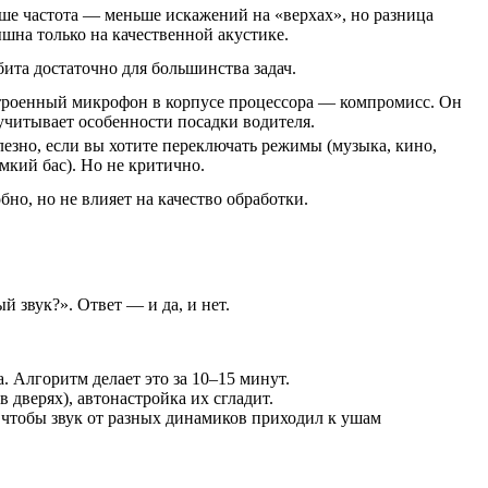
е частота — меньше искажений на «верхах», но разница
шна только на качественной акустике.
бита достаточно для большинства задач.
роенный микрофон в корпусе процессора — компромисс. Он
учитывает особенности посадки водителя.
езно, если вы хотите переключать режимы (музыка, кино,
мкий бас). Но не критично.
бно, но не влияет на качество обработки.
 звук?». Ответ — и да, и нет.
. Алгоритм делает это за 10–15 минут.
 дверях), автонастройка их сгладит.
 чтобы звук от разных динамиков приходил к ушам