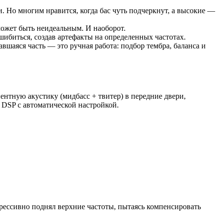
 Но многим нравится, когда бас чуть подчеркнут, а высокие —
может быть неидеальным. И наоборот.
шибиться, создав артефакты на определенных частотах.
вшаяся часть — это ручная работа: подбор тембра, баланса и
нтную акустику (мидбасс + твитер) в передние двери,
 DSP с автоматической настройкой.
рессивно поднял верхние частоты, пытаясь компенсировать