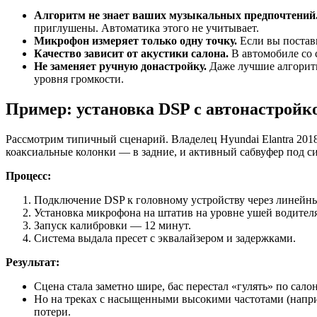
Алгоритм не знает ваших музыкальных предпочтений
приглушены. Автоматика этого не учитывает.
Микрофон измеряет только одну точку.
Если вы постави
Качество зависит от акустики салона.
В автомобиле со 
Не заменяет ручную донастройку.
Даже лучшие алгоритмы
уровня громкости.
Пример: установка DSP с автонастройко
Рассмотрим типичный сценарий. Владелец Hyundai Elantra 201
коаксиальные колонки — в задние, и активный сабвуфер под си
Процесс:
Подключение DSP к головному устройству через линейн
Установка микрофона на штатив на уровне ушей водителя
Запуск калибровки — 12 минут.
Система выдала пресет с эквалайзером и задержками.
Результат:
Сцена стала заметно шире, бас перестал «гулять» по салон
Но на треках с насыщенными высокими частотами (наприм
потери.