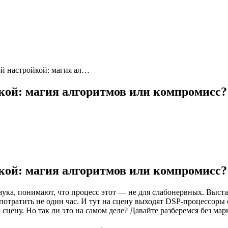
ой настройкой: магия ал…
йкой: магия алгоритмов или компромисс?
йкой: магия алгоритмов или компромисс?
ка, понимают, что процесс этот — не для слабонервных. Выстав
но потратить не один час. И тут на сцену выходят DSP-процессо
сцену. Но так ли это на самом деле? Давайте разберемся без ма