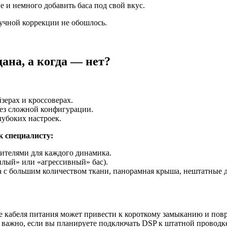
и немного добавить баса под свой вкус.
ручной коррекции не обошлось.
ана, а когда — нет?
йзерах и кроссоверах.
без сложной конфигурации.
лубоких настроек.
к специалисту:
лителями для каждого динамика.
еплый» или «агрессивный» бас).
а с большим количеством ткани, панорамная крыша, нештатные 
е кабеля питания может привести к короткому замыканию и по
 важно, если вы планируете подключать DSP к штатной проводк