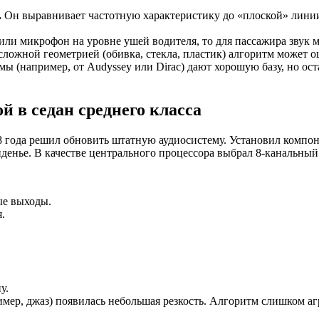
.
Он выравнивает частотную характеристику до «плоской» линии.
ли микрофон на уровне ушей водителя, то для пассажира звук 
сложной геометрией (обивка, стекла, пластик) алгоритм может о
 (например, от Audyssey или Dirac) дают хорошую базу, но оста
й в седан среднего класса
8 года решил обновить штатную аудиосистему. Установил компоне
денье. В качестве центрального процессора выбрал 8-канальный
ые выходы.
.
у.
ер, джаз) появилась небольшая резкость. Алгоритм слишком аг