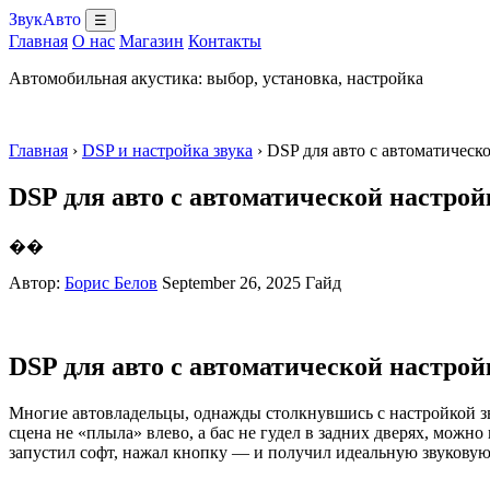
ЗвукАвто
☰
Главная
О нас
Магазин
Контакты
Автомобильная акустика: выбор, установка, настройка
Главная
›
DSP и настройка звука
› DSP для авто с автоматическ
DSP для авто с автоматической настро
��
Автор:
Борис Белов
September 26, 2025
Гайд
DSP для авто с автоматической настро
Многие автовладельцы, однажды столкнувшись с настройкой зву
сцена не «плыла» влево, а бас не гудел в задних дверях, мож
запустил софт, нажал кнопку — и получил идеальную звуковую 