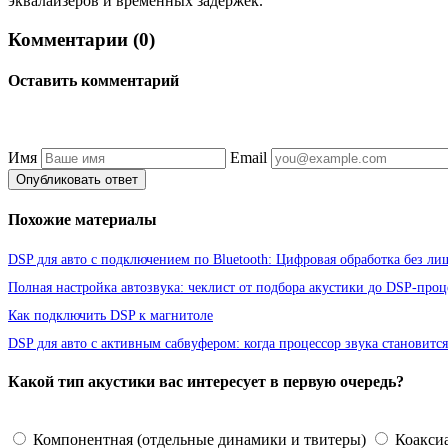
эквалайзеров и временных задержек.
Комментарии (0)
Оставить комментарий
Имя
Email
Опубликовать ответ
Похожие материалы
DSP для авто с подключением по Bluetooth: Цифровая обработка без л
Полная настройка автозвука: чеклист от подбора акустики до DSP-проц
Как подключить DSP к магнитоле
DSP для авто с активным сабвуфером: когда процессор звука становитс
Какой тип акустики вас интересует в первую очередь?
Компонентная (отдельные динамики и твитеры)
Коаксиа