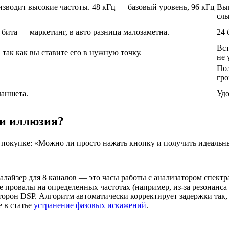
изводит высокие частоты. 48 кГц — базовый уровень, 96 кГц
Выш
слы
2 бита — маркетинг, в авто разница малозаметна.
24 
Вст
ак как вы ставите его в нужную точку.
не 
Пол
гро
ланшета.
Удо
ли иллюзия?
 покупке: «Можно ли просто нажать кнопку и получить идеальный
лайзер для 8 каналов — это часы работы с анализатором спектра
 провалы на определенных частотах (например, из-за резонанса в
торон DSP. Алгоритм автоматически корректирует задержки так,
е в статье
устранение фазовых искажений
.