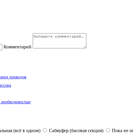
Комментарий
ишних проводов
ессора
я необходимостью
льная (всё в одном)
Сабвуфер (басовая секция)
Пока не о