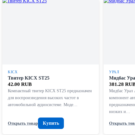
KICX
УРАЛ
Твитер KICX ST25
Мидбас Ур
42.00 RUB
381.28 RU
Компактный твитер KICX ST25 предназначен
Мидбас Урал
для воспроизведения высоких частот в
компонент ав
автомобильной аудиосистеме. Моде…
предназначен
низких и…
Купить
Открыть товар
Открыть тов