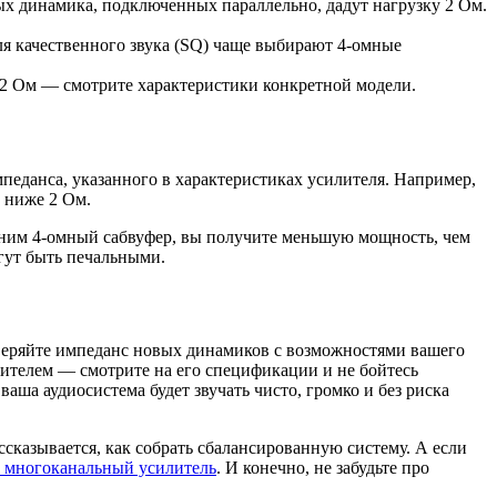
х динамика, подключенных параллельно, дадут нагрузку 2 Ом.
я качественного звука (SQ) чаще выбирают 4-омные
2 Ом — смотрите характеристики конкретной модели.
педанса, указанного в характеристиках усилителя. Например,
 ниже 2 Ом.
к ним 4-омный сабвуфер, вы получите меньшую мощность, чем
гут быть печальными.
сверяйте импеданс новых динамиков с возможностями вашего
лителем — смотрите на его спецификации и не бойтесь
аша аудиосистема будет звучать чисто, громко и без риска
сказывается, как собрать сбалансированную систему. А если
 многоканальный усилитель
. И конечно, не забудьте про