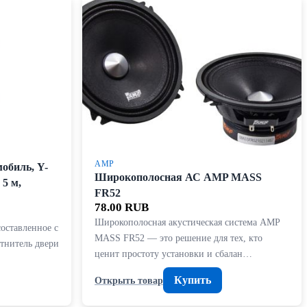
AMP
обиль, Y-
Широкополосная АС AMP MASS
5 м,
FR52
78.00 RUB
Широкополосная акустическая система AMP
составленное с
MASS FR52 — это решение для тех, кто
тнитель двери
ценит простоту установки и сбалан…
Купить
Открыть товар