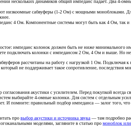
нии нескольких динамиков общий импеданс падает. Два 4-омны
уют низкоомные сабвуферы (1-2 Ом) с мощными моноблоками. Дл
жнее.
данс 4 Ом. Компонентные системы могут быть как 4 Ом, так и 
ростое: импеданс колонок должен быть не ниже минимального им
жете подключать колонки с импедансом 2 Ом, 4 Ом и выше. Но не
абвуферов рассчитаны на работу с нагрузкой 1 Ом. Подключая 
 который не поддерживает такое сопротивление, последствия мо
р согласования акустики с усилителем. Перед покупкой всегда 
истем выбирайте 4-омные колонки. Для систем с отдельным уси
ет. И помните: правильный подбор импеданса — залог того, что в
читать про
выбор акустики и источника звука
— там подробно рас
ногоканальными моделями, загляните в статью про
моноблок или