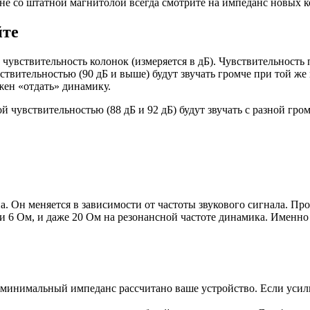
не со штатной магнитолой всегда смотрите на импеданс новых 
йте
чувствительность колонок (измеряется в дБ). Чувствительность 
твительностью (90 дБ и выше) будут звучать громче при той же
лжен «отдать» динамику.
й чувствительностью (88 дБ и 92 дБ) будут звучать с разной гр
. Он меняется в зависимости от частоты звукового сигнала. П
 и 6 Ом, и даже 20 Ом на резонансной частоте динамика. Именн
 минимальный импеданс рассчитано ваше устройство. Если усили