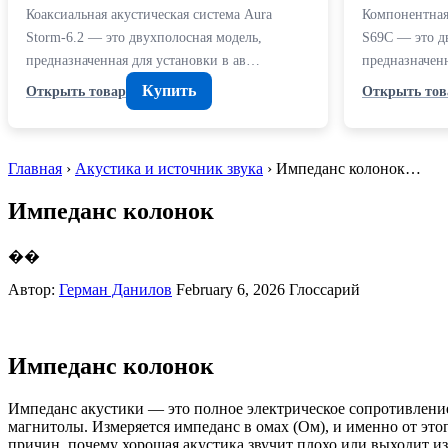
Коаксиальная акустическая система Aura
Компонентная 
Storm-6.2 — это двухполосная модель,
S69C — это д
предназначенная для установки в ав…
предназначен
Купить
Открыть товар
Открыть тов
Главная
›
Акустика и источник звука
› Импеданс колонок…
Импеданс колонок
��
Автор:
Герман Данилов
February 6, 2026
Глоссарий
Импеданс колонок
Импеданс акустики — это полное электрическое сопротивление 
магнитолы. Измеряется импеданс в омах (Ом), и именно от это
причин, почему хорошая акустика звучит плохо или выходит из