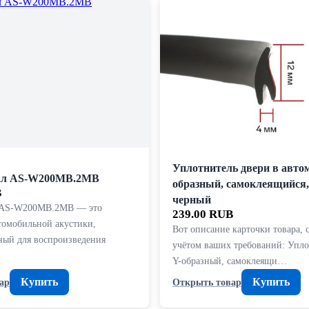
Уплотнитель двери в автом
ал AS-W200MB.2MB
образный, самоклеящийся, 
B
черный
 AS-W200MB.2MB — это
239.00 RUB
томобильной акустики,
Вот описание карточки товара, 
ный для воспроизведения
учётом ваших требований: Упло
Y-образный, самоклеящи…
Купить
Купить
ар
Открыть товар