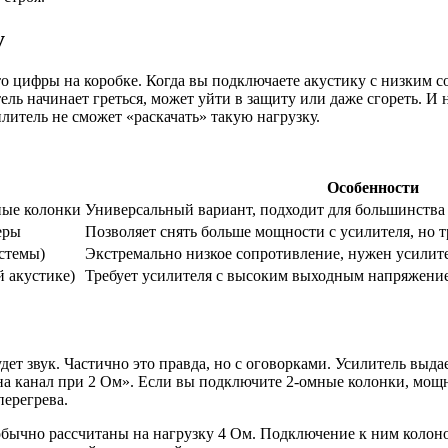
у
о цифры на коробке. Когда вы подключаете акустику с низким с
литель начинает греться, может уйти в защиту или даже сгореть.
илитель не сможет «раскачать» такую нагрузку.
Особенности
ные колонки
Универсальный вариант, подходит для большинства
еры
Позволяет снять больше мощности с усилителя, но т
стемы)
Экстремально низкое сопротивление, нужен усилит
й акустике)
Требует усилителя с высоким выходным напряжени
дет звук. Частично это правда, но с оговорками. Усилитель выд
 на канал при 2 Ом». Если вы подключите 2-омные колонки, мощн
перегрева.
бычно рассчитаны на нагрузку 4 Ом. Подключение к ним колоно