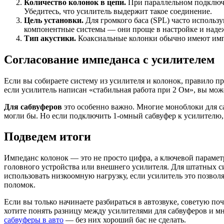
Количество колонок в цепи.
При параллельном подключе
Убедитесь, что усилитель выдержит такое соединение.
Цель установки.
Для громкого баса (SPL) часто использ
компонентные системы — они проще в настройке и наде
Тип акустики.
Коаксиальные колонки обычно имеют импе
Согласование импеданса с усилителем
Если вы собираете систему из усилителя и колонок, правило п
если усилитель написан «стабильная работа при 2 Ом», вы мо
Для сабвуферов
это особенно важно. Многие моноблоки для с
могли бы. Но если подключить 1-омный сабвуфер к усилителю,
Подведем итоги
Импеданс колонок — это не просто цифра, а ключевой парамет
головного устройства или внешнего усилителя. Для штатных с
использовать низкоомную нагрузку, если усилитель это позволя
поломок.
Если вы только начинаете разбираться в автозвуке, советую по
хотите понять разницу между усилителями для сабвуферов и м
сабвуферы в авто
— без них хороший бас не сделать.