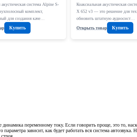
акустическая система Alpine S-
Коаксиальная акустическая сис
вухполосный комплект,
X 652 v3 — это решение для тех,
ный для создания каче…
обновить штатную аудиосист…
Купить
Купить
ар
Открыть товар
динамика переменному току. Если говорить проще, это то, наск
го параметра зависит, как будет работать вся система автозвука
 строя.