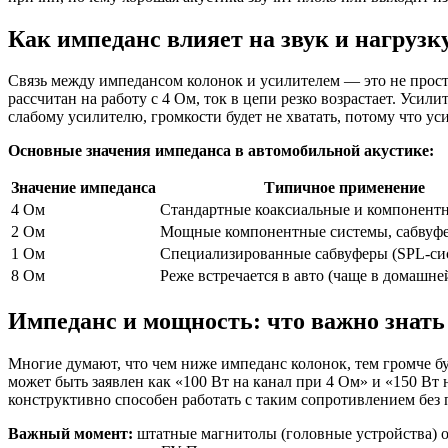
Как импеданс влияет на звук и нагрузк
Связь между импедансом колонок и усилителем — это не прост
рассчитан на работу с 4 Ом, ток в цепи резко возрастает. Уси
слабому усилителю, громкости будет не хватать, потому что ус
Основные значения импеданса в автомобильной акустике:
Значение импеданса
Типичное применение
4 Ом
Стандартные коаксиальные и компонент
2 Ом
Мощные компонентные системы, сабвуф
1 Ом
Специализированные сабвуферы (SPL-си
8 Ом
Реже встречается в авто (чаще в домашне
Импеданс и мощность: что важно знать
Многие думают, что чем ниже импеданс колонок, тем громче бу
может быть заявлен как «100 Вт на канал при 4 Ом» и «150 Вт
конструктивно способен работать с таким сопротивлением без 
Важный момент:
штатные магнитолы (головные устройства) о