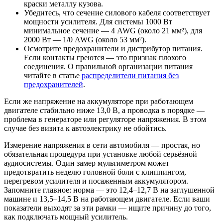
краски металлу кузова.
Убедитесь, что сечение силового кабеля соответствует
мощности усилителя. Для системы 1000 Вт
минимальное сечение — 4 AWG (около 21 мм²), для
2000 Вт — 1/0 AWG (около 53 мм²).
Осмотрите предохранители и дистрибутор питания.
Если контакты греются — это признак плохого
соединения. О правильной организации питания
читайте в статье
распределители питания без
предохранителей
.
Если же напряжение на аккумуляторе при работающем
двигателе стабильно ниже 13,0 В, а проводка в порядке —
проблема в генераторе или регуляторе напряжения. В этом
случае без визита к автоэлектрику не обойтись.
Измерение напряжения в сети автомобиля — простая, но
обязательная процедура при установке любой серьёзной
аудиосистемы. Один замер мультиметром может
предотвратить неделю головной боли с клиппингом,
перегревом усилителя и посаженным аккумулятором.
Запомните главное: норма — это 12,4–12,7 В на заглушенной
машине и 13,5–14,5 В на работающем двигателе. Если ваши
показатели выходят за эти рамки — ищите причину до того,
как подключать мощный усилитель.