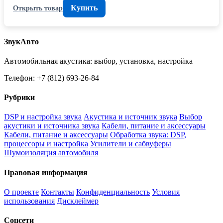
Купить
Открыть товар
ЗвукАвто
Автомобильная акустика: выбор, установка, настройка
Телефон: +7 (812) 693-26-84
Рубрики
DSP и настройка звука
Акустика и источник звука
Выбор
акустики и источника звука
Кабели, питание и аксессуары
Кабели, питание и аксессуары
Обработка звука: DSP,
процессоры и настройка
Усилители и сабвуферы
Шумоизоляция автомобиля
Правовая информация
О проекте
Контакты
Конфиденциальность
Условия
использования
Дисклеймер
Соцсети