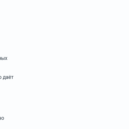
ных
о даёт
но