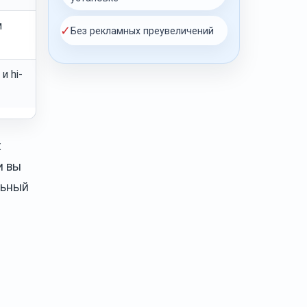
м
✓
Без рекламных преувеличений
и hi-
х
и вы
льный