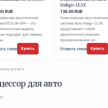
Indigo-CL5X
00 RUB
136.00 RUB
сиальная акустическая
Коаксиальная акустическая
ма KICX SA-694 — это
система Aura Indigo-CL5X
рёхполосная модель,
представляет собой
рая подходит для замены
двухполосное решение,
ны…
предназначенное дл…
Купить
Купить
ыть товар
Открыть товар
цессор для авто…
цессор для авто
ст