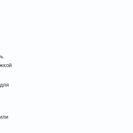
ь.
ржкой
 для
 или