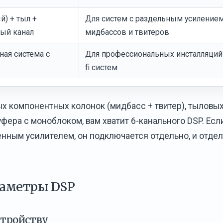
) + тыл +
Для систем с раздельным усиление
ный канал
мидбассов и твитеров
ая система с
Для профессиональных инсталляций 
fi систем
ых компонентных колонок (мидбасс + твитер), тыловы
фера с моноблоком, вам хватит 6-канального DSP. Есл
енным усилителем, он подключается отдельно, и отде
раметры DSP
стройству