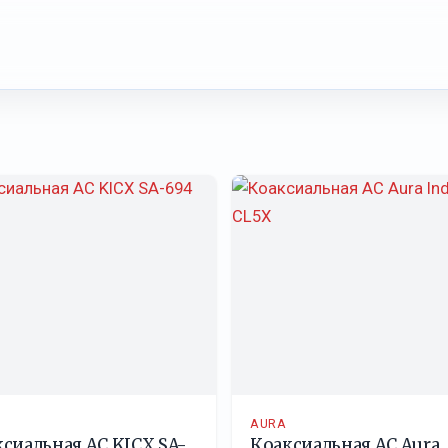
AURA
сиальная АС KICX SA-
Коаксиальная АС Aura