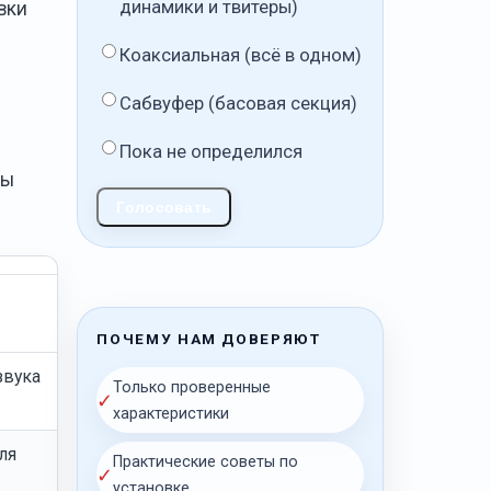
динамики и твитеры)
вки
Коаксиальная (всё в одном)
Сабвуфер (басовая секция)
Пока не определился
вы
Голосовать
ПОЧЕМУ НАМ ДОВЕРЯЮТ
звука
Только проверенные
✓
характеристики
ля
Практические советы по
✓
установке