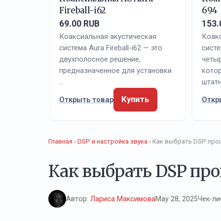
Fireball-i62
694
69.00 RUB
153.
Коаксиальная акустическая
Коак
система Aura Fireball-i62 — это
систе
двухполосное решение,
четы
предназначенное для установки
кото
…
штат
Купить
Открыть товар
Откр
Главная
›
DSP и настройка звука
› Как выбрать DSP про
Как выбрать DSP про
Автор:
Лариса Максимова
May 28, 2025
Чек-ли