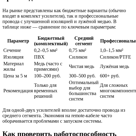
На рынке представлены как бюджетные варианты (обычно
входят в комплект усилителя), так и профессиональные
провода с улучшенной изоляцией и лужёной медью. В
таблице ниже — сравнение по ключевым параметрам:
Бюджетный
Средний
Параметр
Профессиональ
(комплектный)
сегмент
Сечение
0,2–0,5 мм²
0,75 мм²
1,0–1,5 мм²
Изоляция
ПВХ
Силикон
Силикон/PTFE
Материал
Медь (часто с
Чистая медь
Лужёная медь
жилы
примесями)
Цена за 5 м
100–200 руб.
300–500 руб.
600+ руб.
Оптимальный
Только для
Для сложных
выбор для
Рекомендация
временных
многокомпонент
большинства
решений
систем
систем
Для одной-двух усилителей вполне достаточно провода из
среднего сегмента. Экономия на remote-кабеле часто
оборачивается проблемами с запуском системы.
Как проверить работоспособность