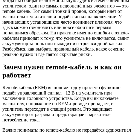
Когда вы собираете автомобильную аудиосистему с внешним
усилителем, один из самых недооценённых элементов — это
remote-кабель. Тот самый тонкий провод, который идёт от
магнитолы к усилителю и подаёт сигнал на включение. У
начинающих установщиков часто возникает иллюзия, что
здесь можно сэкономить или вовсе обойтись первым
попавшимся обрезком. На практике именно ошибки с remote-
кабелем приводят к тому, что усилитель не включается, садит
аккумулятор за ночь или выходит из строя входной каскад.
Разберёмся, как выбрать правильный кабель, какое сечение
реально нужно и где таятся скрытые риски.
Зачем нужен remote-кабель и как он
работает
Remote-кабель (REM) выполняет одну простую функцию —
подаёт управляющий сигнал +12 В на усилитель при
включении головного устройства. Когда вы выключаете
магнитолу, напряжение на REM-проводе пропадает, и
усилитель переходит в спящий режим. Это защищает
аккумулятор от разряда и предотвращает паразитное
потребление тока.
Важно понимать: по remote-кабелю не передаётся аудиосигнал