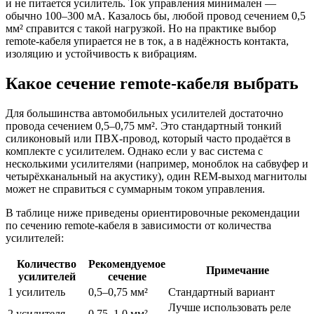
и не питается усилитель. Ток управления минимален —
обычно 100–300 мА. Казалось бы, любой провод сечением 0,5
мм² справится с такой нагрузкой. Но на практике выбор
remote-кабеля упирается не в ток, а в надёжность контакта,
изоляцию и устойчивость к вибрациям.
Какое сечение remote-кабеля выбрать
Для большинства автомобильных усилителей достаточно
провода сечением 0,5–0,75 мм². Это стандартный тонкий
силиконовый или ПВХ-провод, который часто продаётся в
комплекте с усилителем. Однако если у вас система с
несколькими усилителями (например, моноблок на сабвуфер и
четырёхканальный на акустику), один REM-выход магнитолы
может не справиться с суммарным током управления.
В таблице ниже приведены ориентировочные рекомендации
по сечению remote-кабеля в зависимости от количества
усилителей:
Количество
Рекомендуемое
Примечание
усилителей
сечение
1 усилитель
0,5–0,75 мм²
Стандартный вариант
Лучше использовать реле
2 усилителя
0,75–1,0 мм²