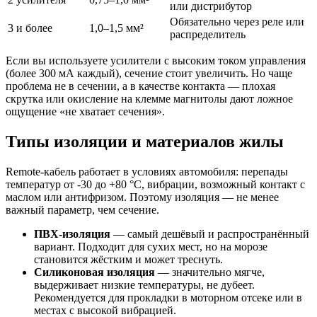
или дистрибутор
Обязательно через реле или
3 и более
1,0–1,5 мм²
распределитель
Если вы используете усилители с высоким током управления
(более 300 мА каждый), сечение стоит увеличить. Но чаще
проблема не в сечении, а в качестве контакта — плохая
скрутка или окисление на клемме магнитолы дают ложное
ощущение «не хватает сечения».
Типы изоляции и материалов жилы
Remote-кабель работает в условиях автомобиля: перепады
температур от -30 до +80 °C, вибрации, возможный контакт с
маслом или антифризом. Поэтому изоляция — не менее
важный параметр, чем сечение.
ПВХ-изоляция
— самый дешёвый и распространённый
вариант. Подходит для сухих мест, но на морозе
становится жёстким и может треснуть.
Силиконовая изоляция
— значительно мягче,
выдерживает низкие температуры, не дубеет.
Рекомендуется для прокладки в моторном отсеке или в
местах с высокой вибрацией.