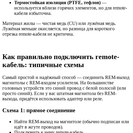
Термостойкая изоляция (PTFE, тефлон)
—
используется вблизи горячих элементов, но для remote-
кабеля избыточна.
Материал жилы — чистая медь (CU) или лужёная медь.
Лужёная меньше окисляется, но разница для короткого
отрезка remote-кабеля не критична.
Как правильно подключить remote-
кабель: типичные схемы
Самый простой и надёжный способ — соединить REM-выход
магнитолы с REM-входом усилителя. На большинстве
головных устройств это синий провод с белой полосой (или
просто синий). Если у вас штатная магнитола без REM-
выхода, придётся использовать адаптер или реле.
Схема 1: прямое соединение
Найти REM-выход на магнитоле (обычно подписан или
идёт в жгуте проводов).
Подключить к нему remote-кабель.