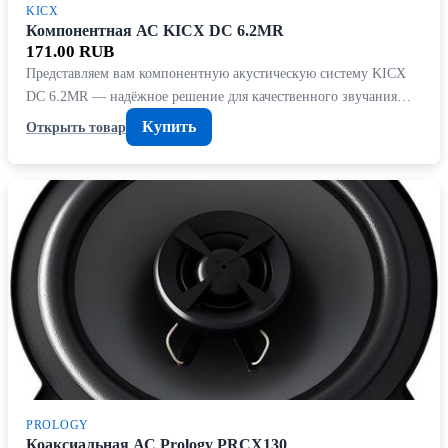
KICX
Компонентная АС KICX DC 6.2MR
171.00 RUB
Представляем вам компонентную акустическую систему KICX
DC 6.2MR — надёжное решение для качественного звучания…
Купить
Открыть товар
PROLOGY
Коаксиальная АС Prology PRCX130