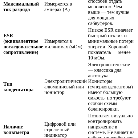
способен отдать
Максимальный
Измеряется в
мгновенно. Чем
ток разряда
амперах (А)
выше — тем лучше
для мощных
сабвуферов.
Низкое ESR означает
ESR
быстрый отклик и
(эквивалентное
Измеряется в
минимальные потери
последовательное
миллиомах (мОм)
энергии. Хороший
сопротивление)
показатель — менее
10 мОм.
Электролитические
— классика для
автозвука.
Электролитический
Ионисторы
Тип
алюминиевый или
(суперконденсаторы)
конденсатора
ионистор
имеют большую
емкость, но требуют
особой схемы
балансировки.
Позволяет визуально
контролировать
Цифровой или
Наличие
напряжение в
стрелочный
вольтметра
системе. Не влияет на
индикатор
работу, но удобен для