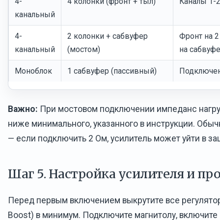
4-
4 колонки (фронт + тыл)
Каналы 1-2
канальный
4-
2 колонки + сабвуфер
Фронт на 2
канальный
(мостом)
на сабвуф
Моноблок
1 сабвуфер (пассивный)
Подключен
Важно:
При мостовом подключении импеданс нагру
ниже минимального, указанного в инструкции. Обыч
— если подключить 2 Ом, усилитель может уйти в за
Шаг 5. Настройка усилителя и пр
Перед первым включением выкрутите все регуляторы 
Boost) в минимум. Подключите магнитолу, включите