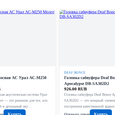
DEAF BONCE
осная АС Урал АС-М250
Головка сабвуфера Deaf Bo
Apocalypse DB-SA302D2
B
926.00 RUB
ая акустическая система Урал
Головка сабвуфера Deaf Bonce A
т — это решение для тех, кто
SA302D2 — это мощный элемен
й и детальный зву…
построения качественной аудио
Купить
Купить
ар
Открыть товар