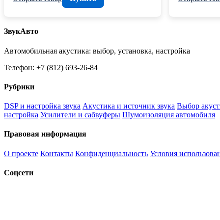
ЗвукАвто
Автомобильная акустика: выбор, установка, настройка
Телефон: +7 (812) 693-26-84
Рубрики
DSP и настройка звука
Акустика и источник звука
Выбор акуст
настройка
Усилители и сабвуферы
Шумоизоляция автомобиля
Правовая информация
О проекте
Контакты
Конфиденциальность
Условия использова
Соцсети