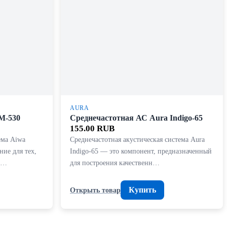
AURA
M-530
Среднечастотная АС Aura Indigo-65
155.00 RUB
ема Aiwa
Среднечастотная акустическая система Aura
ие для тех,
Indigo-65 — это компонент, предназначенный
ку…
для построения качественн…
Купить
Открыть товар