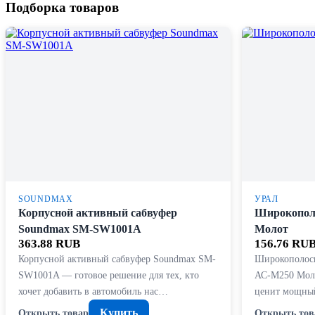
Подборка товаров
SOUNDMAX
УРАЛ
Корпусной активный сабвуфер
Широкопол
Soundmax SM-SW1001A
Молот
363.88 RUB
156.76 RU
Корпусной активный сабвуфер Soundmax SM-
Широкополосн
SW1001A — готовое решение для тех, кто
АС-М250 Моло
хочет добавить в автомобиль нас…
ценит мощны
Купить
Открыть товар
Открыть тов