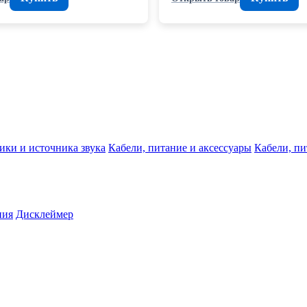
ики и источника звука
Кабели, питание и аксессуары
Кабели, пи
ния
Дисклеймер