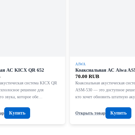
AIWA
ая АС KICX QR 652
Коаксиальная АС Aiwa AS
B
70.00 RUB
 акустическая система KICX QR
Коаксиальная акустическая сист
ухполосное решение для
ASM-530 — это доступное решен
го звука, которое обе…
кто хочет обновить штатную а
Купить
Купить
ар
Открыть товар