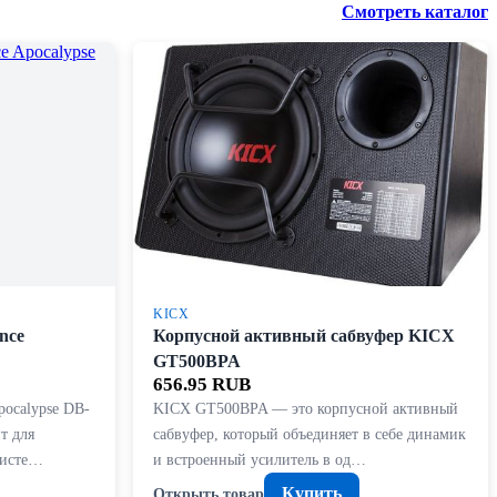
Смотреть каталог
KICX
nce
Корпусной активный сабвуфер KICX
GT500BPA
656.95 RUB
pocalypse DB-
KICX GT500BPA — это корпусной активный
т для
сабвуфер, который объединяет в себе динамик
систе…
и встроенный усилитель в од…
Купить
Открыть товар