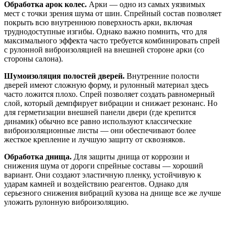
Обработка арок колес.
Арки — одно из самых уязвимых
мест с точки зрения шума от шин. Спрейный состав позволяет
покрыть всю внутреннюю поверхность арки, включая
труднодоступные изгибы. Однако важно помнить, что для
максимального эффекта часто требуется комбинировать спрей
с рулонной виброизоляцией на внешней стороне арки (со
стороны салона).
Шумоизоляция полостей дверей.
Внутренние полости
дверей имеют сложную форму, и рулонный материал здесь
часто ложится плохо. Спрей позволяет создать равномерный
слой, который демпфирует вибрации и снижает резонанс. Но
для герметизации внешней панели двери (где крепится
динамик) обычно все равно используют классические
виброизоляционные листы — они обеспечивают более
жесткое крепление и лучшую защиту от сквозняков.
Обработка днища.
Для защиты днища от коррозии и
снижения шума от дороги спрейные составы — хороший
вариант. Они создают эластичную пленку, устойчивую к
ударам камней и воздействию реагентов. Однако для
серьезного снижения вибраций кузова на днище все же лучше
уложить рулонную виброизоляцию.