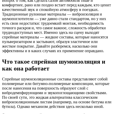
Вопрос о том, как сделать салон автомобиля тише и
комфортнее, рано или поздно встает перед каждым, кто ценит
качественный звук и спокойную атмосферу в поездках.
Традиционные рулонные материалы — виброизоляция и
шумопоглотители — уже давно стали стандартом, но у них
есть свои недостатки: трудоемкий монтаж, необходимость
точного раскроя и, что самое важное, сложность обработки
труднодоступных мест. Именно здесь на сцену выходят
спрейные материалы — жидкие составы, которые наносятся
пульверизатором и застывают, образуя эластичное или
жесткое покрытие. Давайте разберемся, насколько они
эффективны и в каких случаях их применение оправдано.
Что такое спрейная шумоизоляция и
как она работает
Спрейные шумоизоляционные составы представляют собой
полимерные или битумно-полимерные композиции, которые
после нанесения на поверхность образуют слой с
вибродемпфирующими и звукопоглощающими свойствами.
По своей сути, это жидкая альтернатива классическим
виброизоляционным листам (например, на основе битума или
бутила). Однако механизм действия здесь несколько иной.