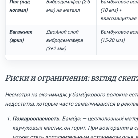
Пол (под
Вибродемпфер (2-3
Бамбуковое во
ногами)
мм) на металл
(10 мм) +
влагозащитная 
Багажник
Двойной слой
Бамбуковое во
(арки)
вибродемпфера
(15-20 мм)
(3+2 мм)
Риски и ограничения: взгляд скеп
Несмотря на эко-имидж, у бамбукового волокна ест
недостатка, которые часто замалчиваются в рекла
Пожароопасность.
Бамбук — целлюлозный матери
каучуковых мастик, он горит. При возгорании в
может стать дополнительным источником огня, а