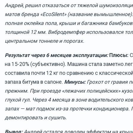
Андрей, решил отказаться от тяжелой шумоизоляци
матов бренда «EcoSilent» (название вымышленное)
полная оклейка пола, крыши и багажника бамбуко
толщиной 12 мм. Вибродемпфер использовался тол
центральном тоннеле и порогах.
Результат через 6 месяцев эксплуатации:
Плюсы:
С
на 15-20% (субъективно). Машина стала заметно ле
составила почти 12 кг по сравнению с классической
запаха битума в салоне.
Минусы:
Грохот от гравия п
прежним. При проезде «лежачих полицейских» куз
глухой гул. Через 4 месяца в зоне водительского к
запах — мат подмок из-за протечки кондиционера.
демонтировать и сушить.
Вывод:
Андрей остался доволен эффектом на крыше