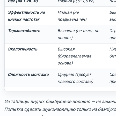
Вес (на 1 кв. м)
Низкий (0,5–1,5 кг)
Выс
Эффективность на
Низкая (не
Выс
низких частотах
предназначен)
виб
Термостойкость
Высокая (не течет, не
Огр
воняет)
при
Экологичность
Высокая
Низ
(биоразлагаемая
бит
основа)
Сложность монтажа
Средняя (требует
Сре
клеевого состава)
при
Из таблицы видно: бамбуковое волокно — не замена
Попытка сделать шумоизоляцию только из бамбуко