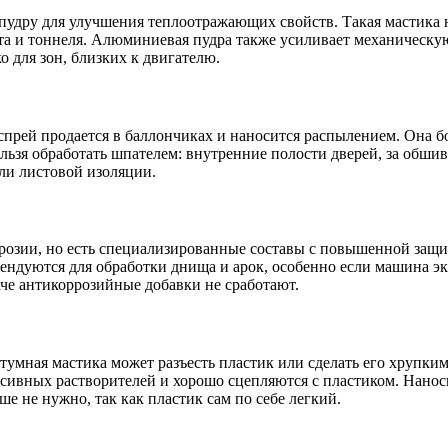
дру для улучшения теплоотражающих свойств. Такая мастика не 
та и тоннеля. Алюминиевая пудра также усиливает механическу
 для зон, близких к двигателю.
прей продается в баллончиках и наносится распылением. Она бо
ельзя обработать шпателем: внутренние полости дверей, за обш
ли листовой изоляции.
розии, но есть специализированные составы с повышенной защи
ендуются для обработки днища и арок, особенно если машина эк
аче антикоррозийные добавки не сработают.
тумная мастика может разъесть пластик или сделать его хрупки
ссивных растворителей и хорошо сцепляются с пластиком. Нано
 не нужно, так как пластик сам по себе легкий.