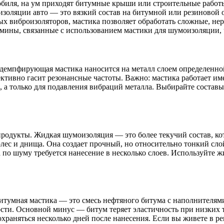
обиля, на ум приходят битумные крыши или строительные работы
золяции авто — это вязкий состав на битумной или резиновой о
вых виброизоляторов, мастика позволяет обработать сложные, не
рмины, связанные с использованием мастики для шумоизоляции, 
родемпфирующая мастика наносится на металл слоем определенн
ктивно гасит резонансные частоты. Важно: мастика работает имен
, а только для подавления вибраций металла. Выбирайте состав
родукты. Жидкая шумоизоляция — это более текучий состав, кот
ес и днища. Она создает прочный, но относительно тонкий слой 
 по шуму требуется нанесение в несколько слоев. Используйт
Битумная мастика — это смесь нефтяного битума с наполнителям
ти. Основной минус — битум теряет эластичность при низких т
храняться несколько дней после нанесения. Если вы живете в р