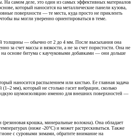
. На самом деле, это один из самых эффективных материалов
снове, который наносится на металлические панели кузова,
ровные поверхности — те места, куда просто не приклеить
чтобы вы могли уверенно ориентироваться в теме.
ой толщины — обычно от 2 до 4 мм. После высыхания она
но за счет массы и вязкости, а не за счет пористости. Она не
ы на основе битума с каучуковыми добавками — они дольше
орый наносится распылением или кистью. Ее главная задача
(1–2 мм), который не столько гасит вибрации, сколько
е жидкую шумоизоляцию именно для внешних поверхностей —
и (резиновая крошка, минеральные волокна). Она обладает
емпературах (ниже -20°C) и может растрескиваться. Также
егионе с суровыми зимами, обратите внимание на