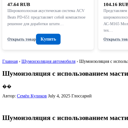
47.64 RUB
104.16 RU
Широкополосная акустическая система ACV
Представляе
Beats PD-651 представляет собой компактное
широкополосн
решение для доработки штатн…
АС-М165 Мол
тех…
Купить
Открыть товар
Открыть тов
Главная
›
Шумоизоляция автомобиля
› Шумоизоляция с исполь
Шумоизоляция с использованием масти
��
Автор:
Семён Куликов
July 4, 2025
Глоссарий
Шумоизоляция с использованием масти