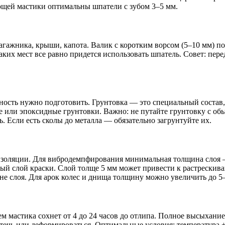
ующей мастики оптимальны шпатели с зубом 3–5 мм.
гажника, крыши, капота. Валик с коротким ворсом (5–10 мм) п
аких мест все равно придется использовать шпатель. Совет: пер
ность нужно подготовить. Грунтовка — это специальный состав,
 или эпоксидные грунтовки. Важно: не путайте грунтовку с обы
. Если есть сколы до металла — обязательно загрунтуйте их.
изоляции. Для вибродемпфирования минимальная толщина слоя 
ьный слой краски. Слой толще 5 мм может привести к растрески
е слоя. Для арок колес и днища толщину можно увеличить до 5–6
ем мастика сохнет от 4 до 24 часов до отлипа. Полное высыхание
течь или деформироваться. Оптимальные условия: температура 