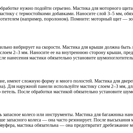
бработке нужно подойти серьезно. Мастика для моторного щита
тику с термостойкими добавками. Наносите слой 3–5 мм, обяза
отителем (например, поролоном). Помните: моторный щит — зон
ильно вибрирует на скорости. Мастика для крыши должна быть л
слоем 2–3 мм. Наносите ее на внутреннюю сторону крыши, пред
осле нанесения мастики обязательно установите шумопоглотите
кие, имеют сложную форму и много полостей. Мастика для двере
она). Для наружной панели используйте мастику слоем 2–3 мм, 
 петель. После обработки мастикой обязательно установите шум
ь запасное колесо или инструменты. Мастика для багажника нан
ише запасного колеса — она часто резонирует. После высыхани
вуфера, мастика обязательна — она предотвратит дребезжание ме