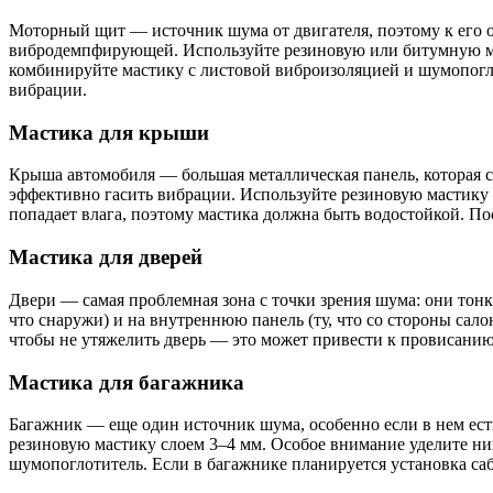
Моторный щит — источник шума от двигателя, поэтому к его о
вибродемпфирующей. Используйте резиновую или битумную мас
комбинируйте мастику с листовой виброизоляцией и шумопогл
вибрации.
Мастика для крыши
Крыша автомобиля — большая металлическая панель, которая с
эффективно гасить вибрации. Используйте резиновую мастику 
попадает влага, поэтому мастика должна быть водостойкой. П
Мастика для дверей
Двери — самая проблемная зона с точки зрения шума: они тон
что снаружи) и на внутреннюю панель (ту, что со стороны сал
чтобы не утяжелить дверь — это может привести к провисанию
Мастика для багажника
Багажник — еще один источник шума, особенно если в нем ест
резиновую мастику слоем 3–4 мм. Особое внимание уделите н
шумопоглотитель. Если в багажнике планируется установка саб