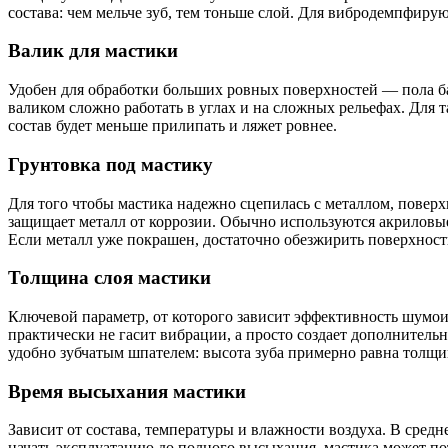
состава: чем мельче зуб, тем тоньше слой. Для вибродемпфир
Валик для мастики
Удобен для обработки больших ровных поверхностей — пола ба
валиком сложно работать в углах и на сложных рельефах. Для т
состав будет меньше прилипать и ляжет ровнее.
Грунтовка под мастику
Для того чтобы мастика надежно сцепилась с металлом, поверх
защищает металл от коррозии. Обычно используются акриловые
Если металл уже покрашен, достаточно обезжирить поверхность
Толщина слоя мастики
Ключевой параметр, от которого зависит эффективность шумо
практически не гасит вибрации, а просто создает дополнител
удобно зубчатым шпателем: высота зуба примерно равна толщин
Время высыхания мастики
Зависит от состава, температуры и влажности воздуха. В средн
начать эксплуатацию до полного высыхания, мастика может по