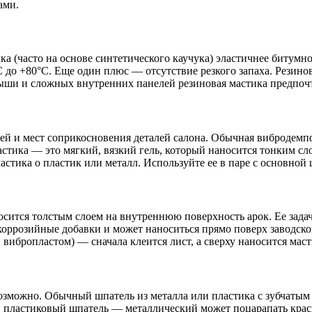
ами.
а (часто на основе синтетического каучука) эластичнее битумно
°C до +80°C. Еще один плюс — отсутствие резкого запаха. Резин
крыши и сложных внутренних панелей резиновая мастика предпоч
ей и мест соприкосновения деталей салона. Обычная вибродемп
астика — это мягкий, вязкий гель, который наносится тонким сл
астика о пластик или металл. Используйте ее в паре с основно
носится толстым слоем на внутреннюю поверхность арок. Ее зада
икоррозийные добавки и может наноситься прямо поверх заводск
вибропластом) — сначала клеится лист, а сверху наносится маст
озможно. Обычный шпатель из металла или пластика с зубчатым 
и пластиковый шпатель — металлический может поцарапать крас