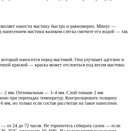
озволяет нанести мастику быстро и равномерно. Минус —
ед нанесением мастики валиком слегка смочите его водой — так
 который наносится перед мастикой. Она улучшает адгезию и
чной краской — краска может отслоиться под весом мастики.
— 2 мм. Оптимальная — 3–4 мм. Слой тоньше 2 мм
ванию при перепадах температур. Контролировать толщину
 мм, но только если состав рассчитан на такое нанесение.
 — от 24 до 72 часов. Не торопитесь собирать салон — если
+20–25°C, влажность 50–60%. На холоде время высыхания