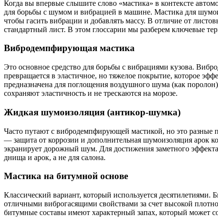
Когда вы впервые слышите слово «мастика» в контексте автом
для борьбы с шумом и вибрацией в машине. Мастика для шумои
чтобы гасить вибрации и добавлять массу. В отличие от листо
стандартный лист. В этом глоссарии мы разберем ключевые те
Вибродемпфирующая мастика
Это основное средство для борьбы с вибрациями кузова. Виб
превращается в эластичное, но тяжелое покрытие, которое эффе
предназначена для поглощения воздушного шума (как поролон)
сохраняют эластичность и не трескаются на морозе.
Жидкая шумоизоляция (антикор-шумка)
Часто путают с вибродемпфирующей мастикой, но это разные п
— защита от коррозии и дополнительная шумоизоляция арок кол
экранирует дорожный шум. Для достижения заметного эффекта
днища и арок, а не для салона.
Мастика на битумной основе
Классический вариант, который используется десятилетиями. 
отличными виброгасящими свойствами за счет высокой плотнос
битумные составы имеют характерный запах, который может со