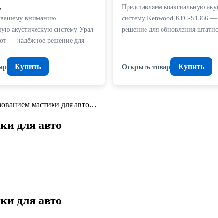
B
Представляем коаксиальную аку
м вашему вниманию
систему Kenwood KFC-S1366 —
ую акустическую систему Урал
решение для обновления штатн
от — надёжное решение для
Купить
Купить
ар
Открыть товар
зованием мастики для авто…
ки для авто
ки для авто