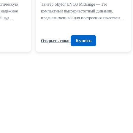
стическую
Твитер Skylor EVO3 Midrange — это
 надёжное
компактный высокочастотный динамик,
ой ауд…
предназначенный для построения качествен…
Купить
Открыть товар