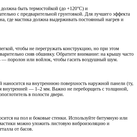
 должна быть термостойкой (до +120°C) и
тельно с предварительной грунтовкой. Для лучшего эффекта
а, где мастика должна выдерживать постоянный нагрев и
егкой, чтобы не перегружать конструкцию, но при этом
варительно сняв обшивку. Обратите внимание: на крышу часто
ль — поролон или войлок, чтобы гасить воздушный шум.
й наносится на внутреннюю поверхность наружной панели (ту,
для внутренней — 1–2 мм. Важно не переборщить с толщиной,
опоглотитель в полости двери.
осится на пол и боковые стенки. Используйте битумную или
я мастики можно уложить листовую виброизоляцию и
талла от басов.