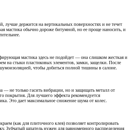
й, лучше держится на вертикальных поверхностях и не течет
овая мастика обычно дороже битумной, но ее проще наносить, и
тительнее.
фирующая мастика здесь не подойдет — она слишком жесткая и
оем на стыки пластиковых элементов, замки, защелки. После
й шумоизоляцией, чтобы добиться полной тишины в салоне.
ча — не только гасить вибрации, но и защищать металл от
ого покрытия. Для лучшего эффекта рекомендуется
ика. Это дает максимальное снижение шума от колес.
краем (как для плиточного клея) позволяет контролировать
ку. Зубчатый шпатель нужен для равномерного распределения