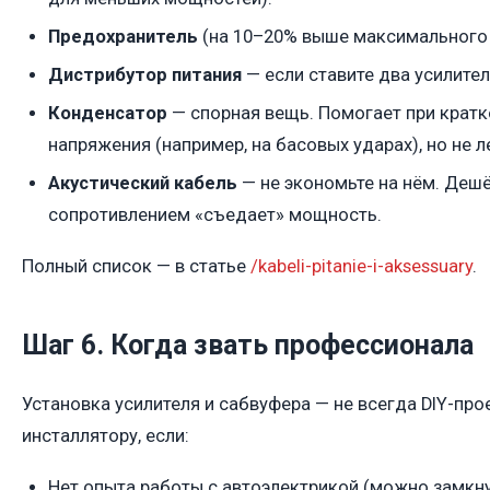
Предохранитель
(на 10–20% выше максимального 
Дистрибутор питания
— если ставите два усилител
Конденсатор
— спорная вещь. Помогает при крат
напряжения (например, на басовых ударах), но не л
Акустический кабель
— не экономьте на нём. Деш
сопротивлением «съедает» мощность.
Полный список — в статье
/kabeli-pitanie-i-aksessuary
.
Шаг 6. Когда звать профессионала
Установка усилителя и сабвуфера — не всегда DIY-про
инсталлятору, если:
Нет опыта работы с автоэлектрикой (можно замкн