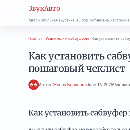
ЗвукАвто
Автомобильная акустика: выбор, установка, настройка
Главная
›
Усилители и сабвуферы
› Как установить саб
Как установить сабв
пошаговый чеклист
��
Автор:
Жанна Борисова
June 16, 2025
Чек-лис
Как установить сабвуфер
Вы купили сабвуфер, но в коробке только 