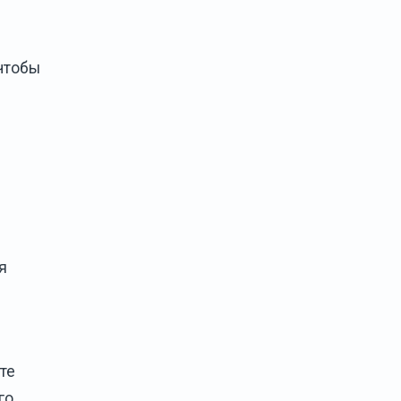
чтобы
я
те
го