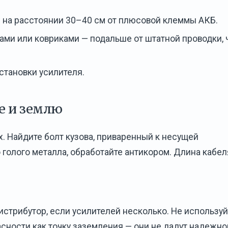
 на расстоянии 30–40 см от плюсовой клеммы АКБ.
ами или ковриками — подальше от штатной проводки, 
становки усилителя.
е и землю
х. Найдите болт кузова, приваренный к несущей
о голого металла, обработайте антикором. Длина кабел
стрибутор, если усилителей несколько. Не используй
сности как точку заземления — они не дадут надежно