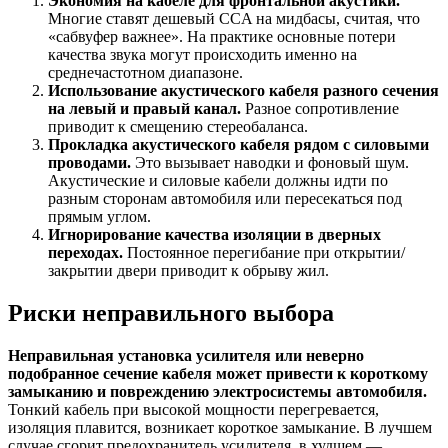
Экономия на кабеле для фронтальной акустики.
Многие ставят дешевый CCA на мидбасы, считая, что
«сабвуфер важнее». На практике основные потери
качества звука могут происходить именно на
среднечастотном диапазоне.
Использование акустического кабеля разного сечения
на левый и правый канал.
Разное сопротивление
приводит к смещению стереобаланса.
Прокладка акустического кабеля рядом с силовыми
проводами.
Это вызывает наводки и фоновый шум.
Акустические и силовые кабели должны идти по
разным сторонам автомобиля или пересекаться под
прямым углом.
Игнорирование качества изоляции в дверных
переходах.
Постоянное перегибание при открытии/
закрытии двери приводит к обрыву жил.
Риски неправильного выбора
Неправильная установка усилителя или неверно
подобранное сечение кабеля может привести к короткому
замыканию и повреждению электросистемы автомобиля.
Тонкий кабель при высокой мощности перегревается,
изоляция плавится, возникает короткое замыкание. В лучшем
случае сгорит предохранитель усилителя, в худшем —