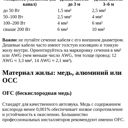
канал)
до 3 м
3–6 м
до 50 Вт
1,5 мм²
2,5 мм²
50–100 Вт
2,5 мм²
4 мм²
100–200 Вт
4 мм²
6 мм²
свыше 200 Вт
6 мм²
10 мм²
Важно:
не путайте сечение кабеля с его внешним диаметром.
Дешевые кабели часто имеют толстую изоляцию и тонкую
жилу внутри. Ориентируйтесь на маркировку сечения в мм²
или AWG (чем меньше число AWG, тем толще провод: 12
AWG ≈ 3,3 мм², 14 AWG ≈ 2,1 мм²).
Материал жилы: медь, алюминий или
OCC
OFC (бескислородная медь)
Стандарт для качественного автозвука. Медь с содержанием
кислорода менее 0,001% обеспечивает низкое сопротивление
и устойчивость к окислению. Большинство
профессиональных инсталляторов рекомендуют именно OFC.