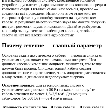
Вы наконец-то собрали систему: качественное головное
устройство, усилитель, пара компонентных колонок спереди и
коаксиалы сзади. Осталось самое, казалось бы, простое —
соединить всё проводами. Именно на этом этапе многие
совершают фатальную ошибку, экономя на акустическом
кабеле. В результате вместо чистого звука вы можете получить
потери громкости, шумы и искажения. Давайте разберемся,
как выбрать акустический кабель для колонок, чтобы не
свести на нет все вложения в аудиосистему.
Почему сечение — главный параметр
Основная задача акустического кабеля — передать сигнал от
усилителя к динамикам с минимальными потерями. Чем
длиннее кабель и чем выше мощность усилителя, тем толще
должен быть провод. Слишком тонкий кабель создает
дополнительное сопротивление, часть мощности рассеивается
в виде тепла, а динамики недополучают энергию.
Основное правило:
для автомобильных систем с
усилителями мощностью от 50 Вт на канал используйте
кабель сечением не менее 1,5–2,5 мм². Для мощных
сабвуферов (от 300 Вт) — от 4 мм² и выше.
Мощность усилителя (на
Длина кабеля
Длина кабеля