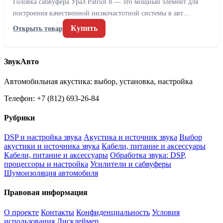
Головка сабвуфера Урал Patriot 8 — это мощный элемент для
построения качественной низкочастотной системы в авт…
Купить
Открыть товар
ЗвукАвто
Автомобильная акустика: выбор, установка, настройка
Телефон: +7 (812) 693-26-84
Рубрики
DSP и настройка звука
Акустика и источник звука
Выбор
акустики и источника звука
Кабели, питание и аксессуары
Кабели, питание и аксессуары
Обработка звука: DSP,
процессоры и настройка
Усилители и сабвуферы
Шумоизоляция автомобиля
Правовая информация
О проекте
Контакты
Конфиденциальность
Условия
использования
Дисклеймер