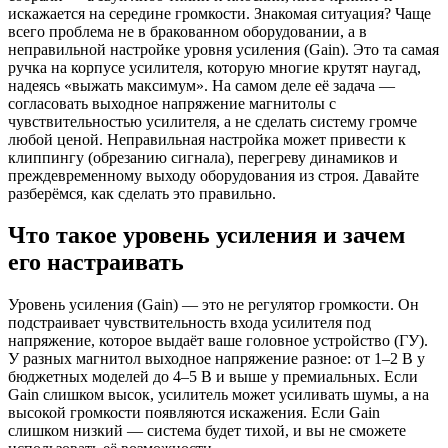
искажается на середине громкости. Знакомая ситуация? Чаще
всего проблема не в бракованном оборудовании, а в
неправильной настройке уровня усиления (Gain). Это та самая
ручка на корпусе усилителя, которую многие крутят наугад,
надеясь «выжать максимум». На самом деле её задача —
согласовать выходное напряжение магнитолы с
чувствительностью усилителя, а не сделать систему громче
любой ценой. Неправильная настройка может привести к
клиппингу (обрезанию сигнала), перегреву динамиков и
преждевременному выходу оборудования из строя. Давайте
разберёмся, как сделать это правильно.
Что такое уровень усиления и зачем
его настраивать
Уровень усиления (Gain) — это не регулятор громкости. Он
подстраивает чувствительность входа усилителя под
напряжение, которое выдаёт ваше головное устройство (ГУ).
У разных магнитол выходное напряжение разное: от 1–2 В у
бюджетных моделей до 4–5 В и выше у премиальных. Если
Gain слишком высок, усилитель может усиливать шумы, а на
высокой громкости появляются искажения. Если Gain
слишком низкий — система будет тихой, и вы не сможете