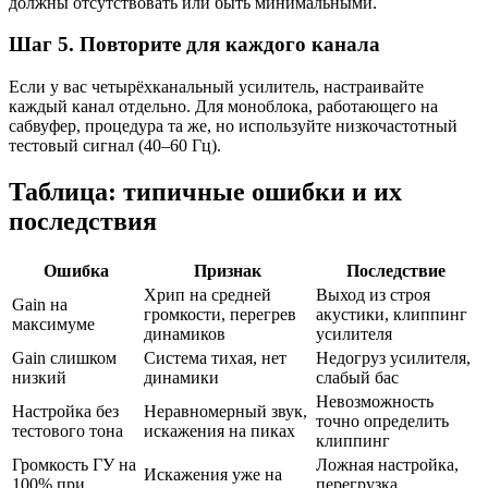
должны отсутствовать или быть минимальными.
Шаг 5. Повторите для каждого канала
Если у вас четырёхканальный усилитель, настраивайте
каждый канал отдельно. Для моноблока, работающего на
сабвуфер, процедура та же, но используйте низкочастотный
тестовый сигнал (40–60 Гц).
Таблица: типичные ошибки и их
последствия
Ошибка
Признак
Последствие
Хрип на средней
Выход из строя
Gain на
громкости, перегрев
акустики, клиппинг
максимуме
динамиков
усилителя
Gain слишком
Система тихая, нет
Недогруз усилителя,
низкий
динамики
слабый бас
Невозможность
Настройка без
Неравномерный звук,
точно определить
тестового тона
искажения на пиках
клиппинг
Громкость ГУ на
Ложная настройка,
Искажения уже на
100% при
перегрузка