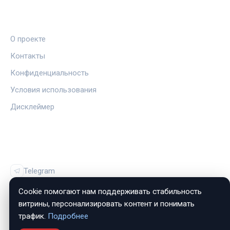
ПРАВОВАЯ ИНФОРМАЦИЯ
О проекте
Контакты
Конфиденциальность
Условия использования
Дисклеймер
СОЦСЕТИ
Telegram
Vk
Cookie помогают нам поддерживать стабильность
витрины, персонализировать контент и понимать
трафик.
Подробнее