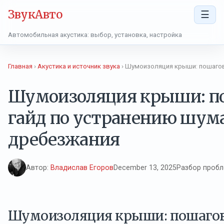
ЗвукАвто
☰
Автомобильная акустика: выбор, установка, настройка
Главная
›
Акустика и источник звука
› Шумоизоляция крыши: пошагов
Шумоизоляция крыши: п
гайд по устранению шума
дребезжания
Автор:
Владислав Егоров
December 13, 2025
Разбор проб
Шумоизоляция крыши: пошагов