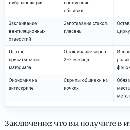
виброизоляции
провисание
обшивки
Заклеивание
Запотевание стекол,
Остав
вентиляционных
плесень
цирку
отверстий
Плохое
Отклеивание через
Испол
прикатывание
2–3 месяца
ролик
материала
фено
Экономия на
Скрипы обшивки на
Обяза
антискрипе
кочках
места
мета
Заключение: что вы получите в и