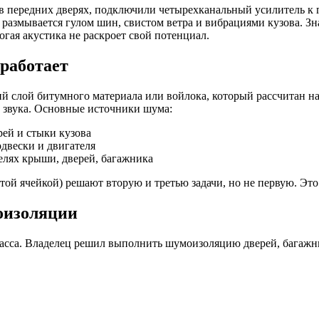
в передних дверях, подключили четырехканальный усилитель к г
а размывается гулом шин, свистом ветра и вибрациями кузова. З
гая акустика не раскроет свой потенциал.
работает
 слой битумного материала или войлока, который рассчитан на
о звука. Основные источники шума:
ей и стыки кузова
двески и двигателя
елях крыши, дверей, багажника
й ячейкой) решают вторую и третью задачи, но не первую. Это
оизоляции
ласса. Владелец решил выполнить шумоизоляцию дверей, багаж