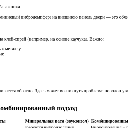
 багажника
миниевый вибродемпфер) на внешнюю панель двери — это обяза
 клей-спрей (например, на основе каучука). Важно:
 к металлу
ие
ивается обратно. Здесь может возникнуть проблема: поролон у
. комбинированный подход
сты
Минеральная вата (звукоизол)
Комбинированны
Требуется виброизоляция
Виброизоляция + 