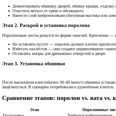
Демонтировать обшивку дверей, обивку крыши, отделку
Очистить металл от грязи и обезжирить
Нанести слой виброизоляции (битумная мастика или алю
Этап 2. Раскрой и установка поролона
Поролоновые листы режутся по форме панелей. Крепление — на
Не оставлять пустот — поролон должен плотно прилегать
Избегать нахлёстов — они создают неравномерное гашен
Оставлять зазоры для дренажных отверстий в двери
Этап 3. Установка обшивки
После высыхания клея (обычно 30–60 минут) обшивка устанавл
защёлкнуться. В сценарии потребовались удлинённые клипсы.
Сравнение этапов: поролон vs. вата vs
Этап
Поролоновые ли
Подготовка
Требуется виброизоляция