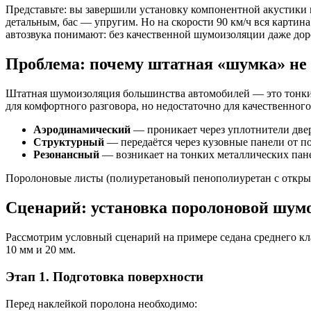
Представьте: вы завершили установку компонентной акустики 
детальным, бас — упругим. Но на скорости 90 км/ч вся картин
автозвука понимают: без качественной шумоизоляции даже доро
Проблема: почему штатная «шумка» не 
Штатная шумоизоляция большинства автомобилей — это тонкий
для комфортного разговора, но недостаточно для качественног
Аэродинамический
— проникает через уплотнители двер
Структурный
— передаётся через кузовные панели от по
Резонансный
— возникает на тонких металлических пан
Поролоновые листы (полиуретановый пенополиуретан с открыто
Сценарий: установка поролоновой шум
Рассмотрим условный сценарий на примере седана среднего к
10 мм и 20 мм.
Этап 1. Подготовка поверхности
Перед наклейкой поролона необходимо: