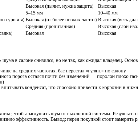
Высокая (пылит, нужна защита)
Высокая
5–15 мм
10–40 мм
ого уровня)
Высокая (от более низких частот)
Высокая (весь диа
Средняя (пропитанная)
Высокая (слой изо
садка)
Высокая
Высокая
шума в салоне снизился, но не так, как ожидал владелец. Осно
 чище на средних частотах, бас перестал «гулять» по салону
нного порога остался почти без изменений — поролон плохо гас
н)
ь впитывать конденсат, что способно привести к коррозии в ниж
ике, чтобы заглушить шум от выхлопной системы. Результат: по
снизило эффективность. Вывод: перед покупкой стоит замерить 