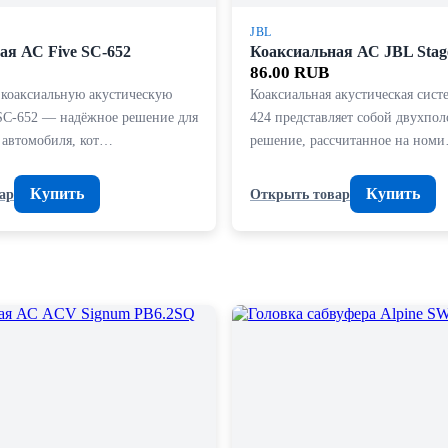
JBL
ая АС Five SC-652
Коаксиальная АС JBL Stag
86.00 RUB
 коаксиальную акустическую
Коаксиальная акустическая сист
 SC-652 — надёжное решение для
424 представляет собой двухпол
 автомобиля, кот…
решение, рассчитанное на ном
Купить
Купить
ар
Открыть товар