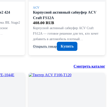
ACV
e2 424
Корпусной активный сабвуфер ACV
Craft FS12A
ема JBL Stage2
408.00 RUB
осное
Корпусной активный сабвуфер ACV Craft
и…
FS12A — готовое решение для тех, кто хочет
добавить в автомобиль плотный…
Купить
Открыть товар
Смотреть каталог