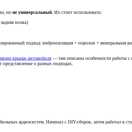
ии, но
не универсальный
. Их стоит использовать:
задняя полка)
нированный подход: виброизоляция + поролон + минеральная ват
ляции крыши автомобиля
— там описаны особенности работы с 
т представление о разных подходах.
бильных аудиосистем. Начинал с DIY-сборок, затем работал в ст