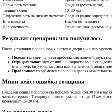
Сложность монтажа
Средняя (резать легко)
Толщина слоя
10–30 мм
Эффективность на низких частотах
Средняя (выше определённ
Влагозащита
Низкая (впитывает)
Долговечность
Ограниченная (возможна у
Результат сценария: что получилось
После установки поролоновых листов в двери и крышу уровень 
Положительное
: исчезли дребезжания панелей, звук стал
Отрицательное
: шум от шин на скорости выше определё
(например, битумная мастика или вспененный полиэтиле
Проблемное
: со временем поролон в дверях может начат
Мини-кейс: ошибка толщины
Владелец решил использовать поролон толщиной 30 мм в багажн
часть материала. Толщину пришлось уменьшить до 15 мм, что 
превышает 15–20 мм.
Заключение-совет