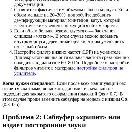
документации.
Сравните с фактическим объемом вашего корпуса. Если
объем меньше на 20–30%, попробуйте добавить
демпфирующий материал (синтепон, вату), который
«акустически» увеличит кажущийся объем корпуса.
Если объем больше рекомендуемого — бас станет
слишком «мягким». В этом случае можно добавить
внутрь корпуса деревянные бруски, чтобы уменьшить
полезный объем.
Настройте фильтр низких частот (LPF) на усилителе.
Для закрытого ящика оптимальная частота среза обычно
находится в диапазоне 60–80 Гц. Подробнее о настройке
фильтров читайте в материале
настройка фильтров на
усилителе
.
Когда нужен специалист:
Если после всех манипуляций бас
остается «ватным», возможно, динамик изначально не
подходит для закрытого оформления (высокий Qts > 0.7). В
этом случае проще заменить сабвуфер на модель с низким Qts
(0.3–0.5).
Проблема 2: Сабвуфер «хрипит» или
издает посторонние звуки