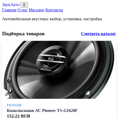
ЗвукАвто
☰
Главная
О нас
Магазин
Контакты
Автомобильная акустика: выбор, установка, настройка
Подборка товаров
Смотреть каталог
PIONEER
Коаксиальная АС Pioneer TS-G1620F
152.22 RUB