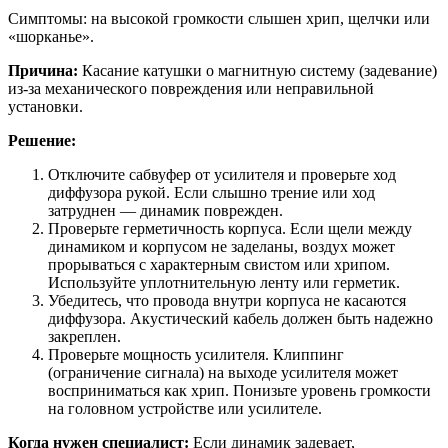
Симптомы: на высокой громкости слышен хрип, щелчки или
«шорканье».
Причина:
Касание катушки о магнитную систему (задевание)
из-за механического повреждения или неправильной
установки.
Решение:
Отключите сабвуфер от усилителя и проверьте ход
диффузора рукой. Если слышно трение или ход
затруднен — динамик поврежден.
Проверьте герметичность корпуса. Если щели между
динамиком и корпусом не заделаны, воздух может
прорываться с характерным свистом или хрипом.
Используйте уплотнительную ленту или герметик.
Убедитесь, что провода внутри корпуса не касаются
диффузора. Акустический кабель должен быть надежно
закреплен.
Проверьте мощность усилителя. Клиппинг
(ограничение сигнала) на выходе усилителя может
восприниматься как хрип. Понизьте уровень громкости
на головном устройстве или усилителе.
Когда нужен специалист:
Если динамик задевает,