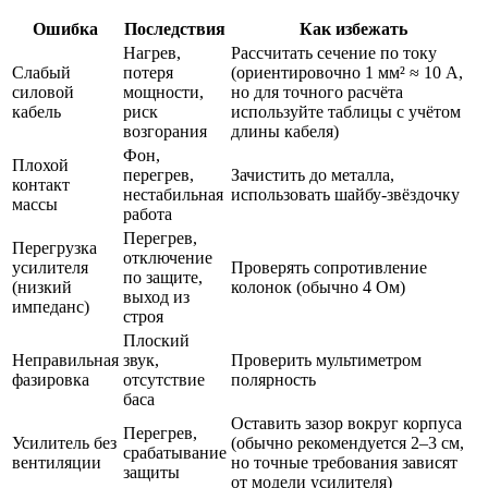
Ошибка
Последствия
Как избежать
Нагрев,
Рассчитать сечение по току
Слабый
потеря
(ориентировочно 1 мм² ≈ 10 А,
силовой
мощности,
но для точного расчёта
кабель
риск
используйте таблицы с учётом
возгорания
длины кабеля)
Фон,
Плохой
перегрев,
Зачистить до металла,
контакт
нестабильная
использовать шайбу-звёздочку
массы
работа
Перегрев,
Перегрузка
отключение
усилителя
Проверять сопротивление
по защите,
(низкий
колонок (обычно 4 Ом)
выход из
импеданс)
строя
Плоский
Неправильная
звук,
Проверить мультиметром
фазировка
отсутствие
полярность
баса
Оставить зазор вокруг корпуса
Перегрев,
Усилитель без
(обычно рекомендуется 2–3 см,
срабатывание
вентиляции
но точные требования зависят
защиты
от модели усилителя)