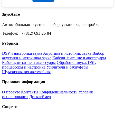
ЗвукАвто
Автомобильная акустика: выбор, установка, настройка
Телефон: +7 (812) 693-26-84
Рубрики
DSP и настройка звука
Акустика и источник звука
Выбор
акустики и источника звука
Кабели, питание и аксессуары
Кабели, питание и аксессуары
Обработка звука: DSP,
процессоры и настройка
Усилители и сабвуферы
Шумоизоляция автомобиля
Правовая информация
О проекте
Контакты
Конфиденциальность
Условия
использования
Дисклеймер
Соцсети