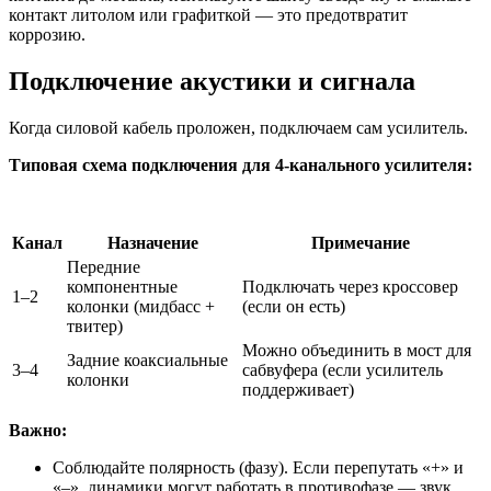
контакт литолом или графиткой — это предотвратит
коррозию.
Подключение акустики и сигнала
Когда силовой кабель проложен, подключаем сам усилитель.
Типовая схема подключения для 4-канального усилителя:
Канал
Назначение
Примечание
Передние
компонентные
Подключать через кроссовер
1–2
колонки (мидбасс +
(если он есть)
твитер)
Можно объединить в мост для
Задние коаксиальные
3–4
сабвуфера (если усилитель
колонки
поддерживает)
Важно:
Соблюдайте полярность (фазу). Если перепутать «+» и
«–», динамики могут работать в противофазе — звук