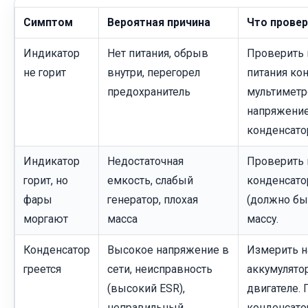
Симптом
Вероятная причина
Что прове
Индикатор
Нет питания, обрыв
Проверить 
не горит
внутри, перегорел
питания ко
предохранитель
мультиметр
напряжение
конденсато
Индикатор
Недостаточная
Проверить 
горит, но
емкость, слабый
конденсато
фары
генератор, плохая
(должно бы
моргают
масса
массу.
Конденсатор
Высокое напряжение в
Измерить н
греется
сети, неисправность
аккумулято
(высокий ESR),
двигателе.
неправильный
конденсато