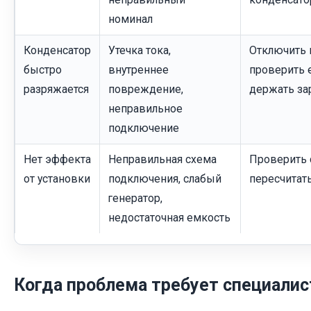
номинал
Конденсатор
Утечка тока,
Отключить 
быстро
внутреннее
проверить 
разряжается
повреждение,
держать зар
неправильное
подключение
Нет эффекта
Неправильная схема
Проверить с
от установки
подключения, слабый
пересчитат
генератор,
недостаточная емкость
Когда проблема требует специалис