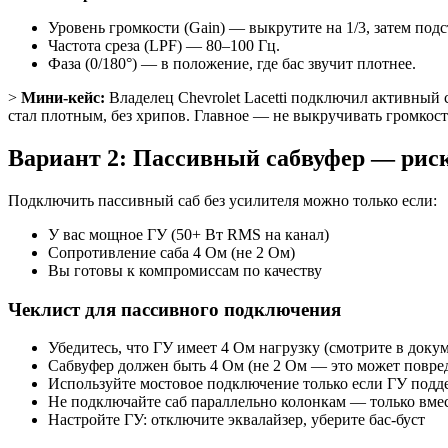
Уровень громкости (Gain) — выкрутите на 1/3, затем подс
Частота среза (LPF) — 80–100 Гц.
Фаза (0/180°) — в положение, где бас звучит плотнее.
>
Мини-кейс:
Владелец Chevrolet Lacetti подключил активный 
стал плотным, без хрипов. Главное — не выкручивать громкос
Вариант 2: Пассивный сабвуфер — рис
Подключить пассивный саб без усилителя можно только если:
У вас мощное ГУ (50+ Вт RMS на канал)
Сопротивление саба 4 Ом (не 2 Ом)
Вы готовы к компромиссам по качеству
Чеклист для пассивного подключения
Убедитесь, что ГУ имеет 4 Ом нагрузку (смотрите в доку
Сабвуфер должен быть 4 Ом (не 2 Ом — это может повре
Используйте мостовое подключение только если ГУ подде
Не подключайте саб параллельно колонкам — только вмес
Настройте ГУ: отключите эквалайзер, уберите бас-буст