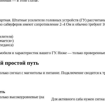
линный — в этой статье.
ртная. Штатные усилители головных устройств (ГУ) рассчитаны
во сабвуферов имеют сопротивление 2–4 Ом и обычно требуют 10
илителя)
чается»)
педанса)
томобиля и характеристик вашего ГУ. Ниже — только проверенные
й простой путь
лько сигнал с магнитолы и питание. Подключение сводится к т
еть
олько высокоуровневые (на
Для активного саба нужен сигн