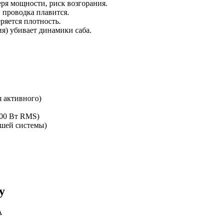
ря мощности, риск возгорания.
проводка плавится.
ряется плотность.
) убивает динамики саба.
я активного)
200 Вт RMS)
ашей системы)
у
A