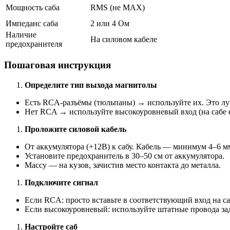
Мощность саба
RMS (не MAX)
Импеданс саба
2 или 4 Ом
Наличие
На силовом кабеле
предохранителя
Пошаговая инструкция
Определите тип выхода магнитолы
Есть RCA-разъёмы (тюльпаны) → используйте их. Это лу
Нет RCA → используйте высокоуровневый вход (на сабе 
Проложите силовой кабель
От аккумулятора (+12В) к сабу. Кабель — минимум 4–6 мм
Установите предохранитель в 30–50 см от аккумулятора.
Массу — на кузов, зачистив место контакта до металла.
Подключите сигнал
Если RCA: просто вставьте в соответствующий вход на са
Если высокоуровневый: используйте штатные провода зад
Настройте саб