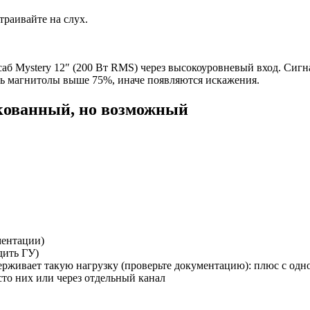
траивайте на слух.
саб Mystery 12″ (200 Вт RMS) через высокоуровневый вход. Сигн
ть магнитолы выше 75%, иначе появляются искажения.
кованный, но возможный
ментации)
дить ГУ)
рживает такую нагрузку (проверьте документацию): плюс с одно
то них или через отдельный канал