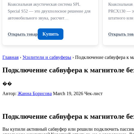
Коаксиальная акустическая система SPL
Коаксиальная 
Special S52 — это двухполосное решение для
PRCX130 — эт
автомобильного звука, рассчит…
штатного или
Купить
Открыть товар
Открыть тов
Главная
›
Усилители и сабвуферы
› Подключение сабвуфера к м
Подключение сабвуфера к магнитоле бе
��
Автор:
Жанна Борисова
March 19, 2026
Чек-лист
Подключение сабвуфера к магнитоле бе
Вы купили активный сабвуфер или решили подключить пассивны