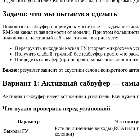
отдельного усилителя? Короткий ответ: да, но с оговорками. Д
Задача: что мы пытаемся сделать
Подключить сабвуфер напрямую к магнитоле — задача нестанда
RMS на канал (в зависимости от модели). При этом большинст
подключить пассивный саб к магнитоле, вы рискуете:
Перегрузить выходной каскад ГУ (сгорает микросхема ус
Получить слабый, грязный бас (сабвуфер просто «не раска
Повредить сабвуфер (при неправильном согласовании им
Важно:
результат зависит от акустики салона конкретного ав
Вариант 1: Активный сабвуфер — самы
Активный сабвуфер имеет встроенный усилитель. Ему нужен то
Что нужно проверить перед установкой
Параметр
Что смотр
Есть ли линейные выходы (RCA) или т
Выходы ГУ
колонки)