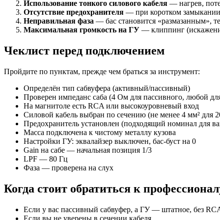
Использование тонкого силового кабеля
— нагрев, поте
Отсутствие предохранителя
— при коротком замыкании 
Неправильная фаза
— бас становится «размазанным», те
Максимальная громкость на ГУ
— клиппинг (искажения
Чеклист перед подключением
Пройдите по пунктам, прежде чем браться за инструмент:
Определён тип сабвуфера (активный/пассивный)
Проверен импеданс саба (4 Ом для пассивного, любой дл
На магнитоле есть RCA или высокоуровневый вход
Силовой кабель выбран по сечению (не менее 4 мм² для 
Предохранитель установлен (подходящий номинал для в
Масса подключена к чистому металлу кузова
Настройки ГУ: эквалайзер выключен, бас-буст на 0
Gain на сабе — начальная позиция 1/3
LPF — 80 Гц
Фаза — проверена на слух
Когда стоит обратиться к профессионал
Если у вас пассивный сабвуфер, а ГУ — штатное, без RC
Если вы не уверены в сечении кабеля