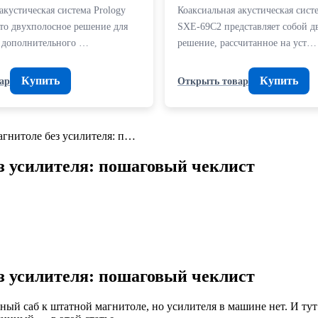
акустическая система Prology
Коаксиальная акустическая сист
о двухполосное решение для
SXE-69C2 представляет собой д
 дополнительного …
решение, рассчитанное на уст…
Купить
Купить
ар
Открыть товар
агнитоле без усилителя: п…
з усилителя: пошаговый чеклист
з усилителя: пошаговый чеклист
й саб к штатной магнитоле, но усилителя в машине нет. И тут 