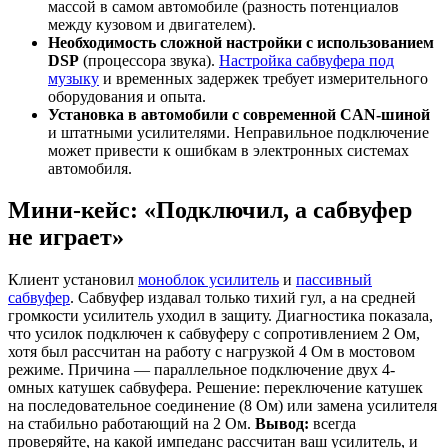
массой в самом автомобиле (разность потенциалов
между кузовом и двигателем).
Необходимость сложной настройки с использованием
DSP
(процессора звука).
Настройка сабвуфера под
музыку
и временных задержек требует измерительного
оборудования и опыта.
Установка в автомобили с современной CAN-шиной
и штатными усилителями. Неправильное подключение
может привести к ошибкам в электронных системах
автомобиля.
Мини-кейс: «Подключил, а сабвуфер
не играет»
Клиент установил
моноблок усилитель
и
пассивный
сабвуфер
. Сабвуфер издавал только тихий гул, а на средней
громкости усилитель уходил в защиту. Диагностика показала,
что усилок подключен к сабвуферу с сопротивлением 2 Ом,
хотя был рассчитан на работу с нагрузкой 4 Ом в мостовом
режиме. Причина — параллельное подключение двух 4-
омных катушек сабвуфера. Решение: переключение катушек
на последовательное соединение (8 Ом) или замена усилителя
на стабильно работающий на 2 Ом.
Вывод:
всегда
проверяйте, на какой импеданс рассчитан ваш усилитель, и