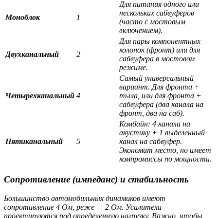
Для питания одного или
нескольких сабвуферов
Моноблок
1
(часто с мостовым
включением).
Для пары компонентных
колонок (фронт) или для
Двухканальный
2
сабвуфера в мостовом
режиме.
Самый универсальный
вариант. Для фронта +
Четырехканальный
4
тыла, или для фронта +
сабвуфера (два канала на
фронт, два на саб).
Комбайн: 4 канала на
акустику + 1 выделенный
Пятиканальный
5
канал на сабвуфер.
Экономит место, но имеет
компромиссы по мощности.
Сопротивление (импеданс) и стабильность
Большинство автомобильных динамиков имеют
сопротивление 4 Ом, реже — 2 Ом. Усилители
проектируются под определенную нагрузку. Важно, чтобы