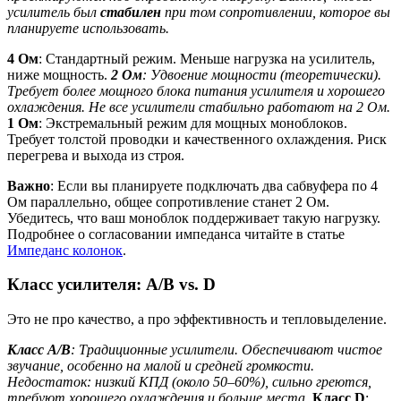
усилитель был
стабилен
при том сопротивлении, которое вы
планируете использовать.
4 Ом
: Стандартный режим. Меньше нагрузка на усилитель,
ниже мощность.
2 Ом
: Удвоение мощности (теоретически).
Требует более мощного блока питания усилителя и хорошего
охлаждения. Не все усилители стабильно работают на 2 Ом.
1 Ом
: Экстремальный режим для мощных моноблоков.
Требует толстой проводки и качественного охлаждения. Риск
перегрева и выхода из строя.
Важно
: Если вы планируете подключать два сабвуфера по 4
Ом параллельно, общее сопротивление станет 2 Ом.
Убедитесь, что ваш моноблок поддерживает такую нагрузку.
Подробнее о согласовании импеданса читайте в статье
Импеданс колонок
.
Класс усилителя: A/B vs. D
Это не про качество, а про эффективность и тепловыделение.
Класс A/B
: Традиционные усилители. Обеспечивают чистое
звучание, особенно на малой и средней громкости.
Недостаток: низкий КПД (около 50–60%), сильно греются,
требуют хорошего охлаждения и больше места.
Класс D
: