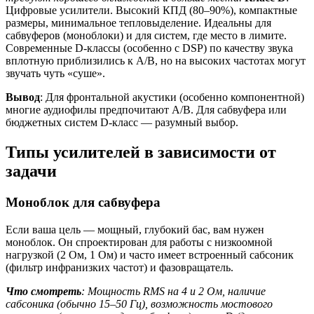
Цифровые усилители. Высокий КПД (80–90%), компактные
размеры, минимальное тепловыделение. Идеальны для
сабвуферов (моноблоки) и для систем, где место в лимите.
Современные D-классы (особенно с DSP) по качеству звука
вплотную приблизились к A/B, но на высоких частотах могут
звучать чуть «суше».
Вывод
: Для фронтальной акустики (особенно компонентной)
многие аудиофилы предпочитают A/B. Для сабвуфера или
бюджетных систем D-класс — разумный выбор.
Типы усилителей в зависимости от
задачи
Моноблок для сабвуфера
Если ваша цель — мощный, глубокий бас, вам нужен
моноблок. Он спроектирован для работы с низкоомной
нагрузкой (2 Ом, 1 Ом) и часто имеет встроенный сабсоник
(фильтр инфранизких частот) и фазовращатель.
Что смотреть
: Мощность RMS на 4 и 2 Ом, наличие
сабсоника (обычно 15–50 Гц), возможность мостового