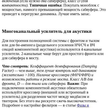
включения (если нужно два сабвуфера), класс D (для
компактности).
Типичная ошибка
: Покупать моноблок с
мощностью, намного превышающей мощность сабвуфера. Это
приведет к перегрузке динамика. Лучше иметь запас.
Многоканальный усилитель для акустики
Для построения полноценной системы с фронтом и тылом
или для би-ампинга (раздельного усиления НЧ/СЧ и ВЧ
секций компонентной акустики) используются 4-канальные
усилители. 2-канальные чаще берут для простого фронта или
для сабвуфера в мосту.
Что смотреть
: Коэффициент демпфирования (Damping
Factor) — чем выше, тем лучше контроль над динамиком
(желательно >100). Наличие кроссовера (ФНЧ/ФВЧ) и
возможность работы в режиме моста. Класс A/B для
фронта, D — для тыла или сабвуфера.
Важно
: При
подключении компонентной акустики обязательно
используйте кроссовер (внешний или встроенный в
усилитель) для разделения частот между мидбасом и
твитером. Без этого вы рискуете сжечь высокочастотник.
Подробнее о настройке фильтров — в статье
Фазы и