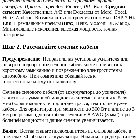
раскачки штатной акустики или простого фронта +
сабвуфер. Примеры брендов: Pioneer, JBL, Kicx.
Средний
сегмент
: Качественные A/B или D-классы от Morel, Focal,
Hertz, Audison. Возможность построения системы с DSP. *
Hi-
End
: Премиальные бренды (Brax, Helix, Mosconi, JL Audio).
Минимальные искажения, высокая мощность, точная
настройка.
Шаг 2. Рассчитайте сечение кабеля
Предупреждение
: Неправильная установка усилителя или
неверно подобранное сечение кабеля может привести к
короткому замыканию и повреждению электросистемы
автомобиля. При сомнениях обращайтесь к
профессиональному инсталлятору.
Сечение силового кабеля (от аккумулятора до усилителя)
зависит от суммарной мощности системы и длины кабеля.
Чем больше мощность и длиннее трасса, тем толще нужен
кабель. Для ориентира: при мощности до 300 Вт и длине до 3
метров рекомендуется кабель сечением 8 AWG (8 мм²), при
большей мощности и длине сечение увеличивается.
Важно
: Всегда ставьте предохранитель на силовом кабеле в
пределах 30–50 см от аккумулятора. Номинал предохранителя