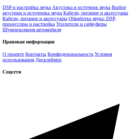
DSP и настройка звука
Акустика и источник звука
Выбор
акустики и источника звука
Кабели, питание и аксессуары
Кабели, питание и аксессуары
Обработка звука: DSP,
процессоры и настройка
Усилители и сабвуферы
Шумоизоляция автомобиля
Правовая информация
О проекте
Контакты
Конфиденциальность
Условия
использования
Дисклеймер
Соцсети